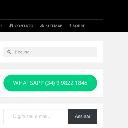
OS
CONTATO
SITEMAP
SOBRE
Search
Search
for:
WHATSAPP (34) 9 9822.1845
Digite seu e-mail…
Assinar