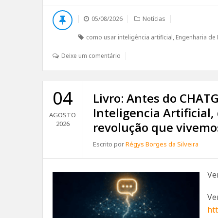
05/08/2026
Notícias
como usar inteligência artificial
,
Engenharia de
Deixe um comentário
04
Livro: Antes do CHATGP
Inteligencia Artificial
AGOSTO
2026
revolução que vivemo
Escrito por
Régys Borges da Silveira
Ve
Ver
ht