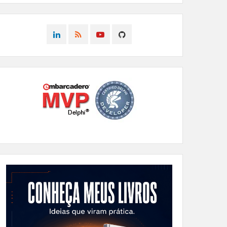
CONNECT
CONNECT
CONNECT
CONNECT
ON
ON
ON
ON
LINKEDIN
RSS
YOUTUBE
GITHUB