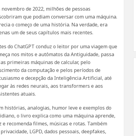
 novembro de 2022, milhões de pessoas
scobriram que podiam conversar com uma máquina.
recia o começo de uma história. Na verdade, era
enas um de seus capítulos mais recentes.
tes do ChatGPT conduz o leitor por uma viagem que
meça nos mitos e autômatos da Antiguidade, passa
las primeiras máquinas de calcular, pelo
scimento da computação e pelos períodos de
tusiasmo e decepção da Inteligência Artificial, até
egar às redes neurais, aos transformers e aos
sistentes atuais.
m histórias, analogias, humor leve e exemplos do
tidiano, o livro explica como uma máquina aprende,
 e recomenda filmes, músicas e rotas. Também
, privacidade, LGPD, dados pessoais, deepfakes,