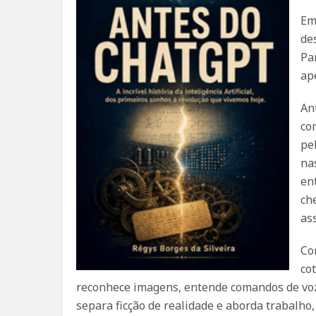
Em
de
Pa
ap
An
co
pe
na
en
ch
as
Co
co
reconhece imagens, entende comandos de voz
separa ficção de realidade e aborda trabalho