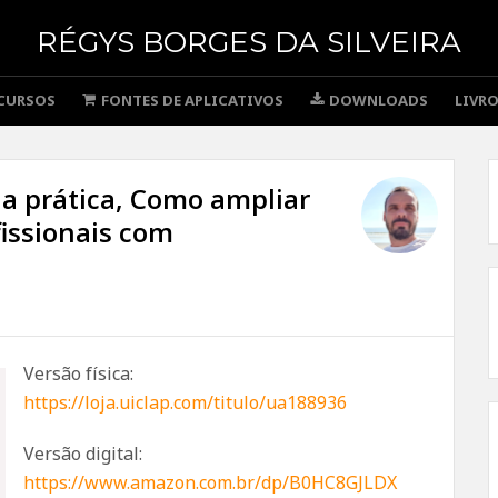
RÉGYS BORGES DA SILVEIRA
CURSOS
FONTES DE APLICATIVOS
DOWNLOADS
LIVR
na prática, Como ampliar
issionais com
Versão física:
https://loja.uiclap.com/titulo/ua188936
Versão digital:
https://www.amazon.com.br/dp/B0HC8GJLDX