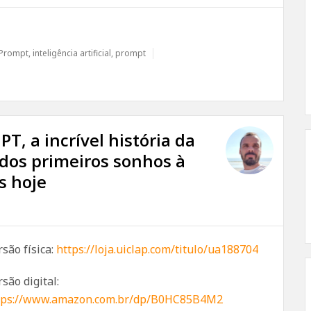
 Prompt
,
inteligência artificial
,
prompt
T, a incrível história da
, dos primeiros sonhos à
s hoje
rsão física:
https://loja.uiclap.com/titulo/ua188704
são digital:
tps://www.amazon.com.br/dp/B0HC85B4M2