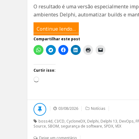
O resultado é uma versão especialmente imp
ambientes Delphi, automatizar builds e mante
Continue lendo…
Compartilhar este post
Curtir isso:
Carregando...
03/08/2026
Notícias
boss4d
,
CI/CD
,
CycloneDX
,
Delphi
,
Delphi 13
,
DevOps
,
F
Source
,
SBOM
,
segurança de software
,
SPDX
,
VEX
Deixe um comentário