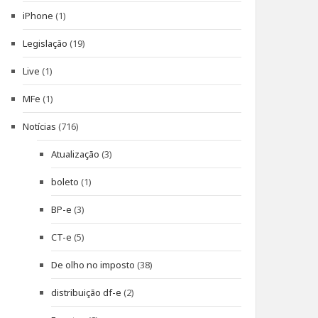
iPhone
(1)
Legislação
(19)
Live
(1)
MFe
(1)
Notícias
(716)
Atualização
(3)
boleto
(1)
BP-e
(3)
CT-e
(5)
De olho no imposto
(38)
distribuição df-e
(2)