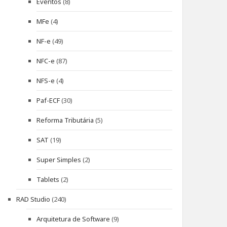
Eventos
(8)
MFe
(4)
NF-e
(49)
NFC-e
(87)
NFS-e
(4)
Paf-ECF
(30)
Reforma Tributária
(5)
SAT
(19)
Super Simples
(2)
Tablets
(2)
RAD Studio
(240)
Arquitetura de Software
(9)