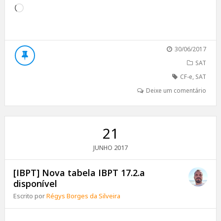
Carregando...
30/06/2017
SAT
CF-e
,
SAT
Deixe um comentário
21
2017
JUNHO
[IBPT] Nova tabela IBPT 17.2.a
disponível
Escrito por
Régys Borges da Silveira