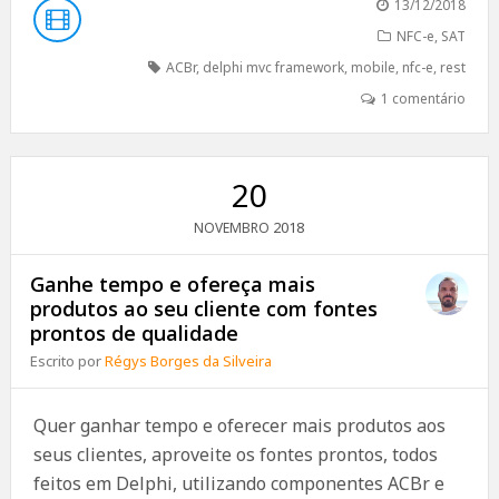
13/12/2018
NFC-e
,
SAT
ACBr
,
delphi mvc framework
,
mobile
,
nfc-e
,
rest
1 comentário
20
2018
NOVEMBRO
Ganhe tempo e ofereça mais
produtos ao seu cliente com fontes
prontos de qualidade
Escrito por
Régys Borges da Silveira
Quer ganhar tempo e oferecer mais produtos aos
seus clientes, aproveite os fontes prontos, todos
feitos em Delphi, utilizando componentes ACBr e