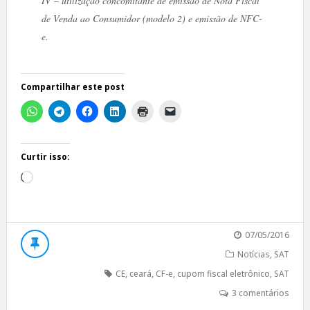
IV – utilização concomitante de emissão de Nota Fiscal
de Venda ao Consumidor (modelo 2) e emissão de NFC-
e.
Compartilhar este post
Curtir isso:
Carregando...
07/05/2016
Notícias
,
SAT
CE
,
ceará
,
CF-e
,
cupom fiscal eletrônico
,
SAT
3 comentários