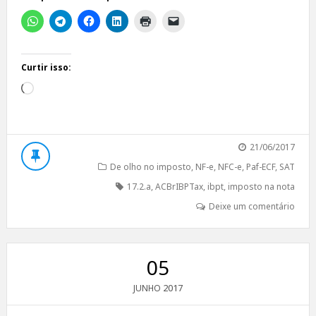
Curtir isso:
Carregando...
21/06/2017
De olho no imposto
,
NF-e
,
NFC-e
,
Paf-ECF
,
SAT
17.2.a
,
ACBrIBPTax
,
ibpt
,
imposto na nota
Deixe um comentário
05
2017
JUNHO