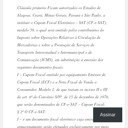
Cláusula primeira Ficam autorizados os Estados de
Alagoas, Ceará, Minas Gerais, Paraná e São Paulo, a
instituir o Cupom Fiscal Eletrônico – SAT (CF-e-SAT),
modelo 59, o qual será emitido pelos contribuintes do
Imposto sobre Operações Relativas à Circulação de
Mercadorias e sobre a Prestação de Serviços de
Transporte Interestadual e Intermunicipal e de
Comunicação (ICMS), em substituição à emissão dos
seguintes documentos fiscais.
I – Cupom Fiscal emitido por equipamento Emissor de
Cupom Fiscal (ECF) e a Nota Fiscal de Venda a
Consumidor, Modelo 2, de que tratam os incisos II e III
do art. 6º do Convênio S/Nº, de 15 de dezembro de 1970,
que serão denominados de CF-e-SAT – Cupom Fiscal;
§ 2º O CF-e-SAT:
Assinar
I – é um documento fiscal eletrônico cuja emissão e cujo
armazenamento serão efetuados exclusivamente por meio