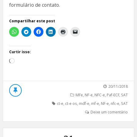
formulário de contato.
Compartilhar este post
Curtir isso:
Carregando...
20/11/2018
MFe
,
NF-e
,
NFC-e
,
Paf-ECF
,
SAT
ct-e
,
ct-e os
,
mdf-e
,
mf-e
,
NF-e
,
nfc-e
,
SAT
Deixe um comentário