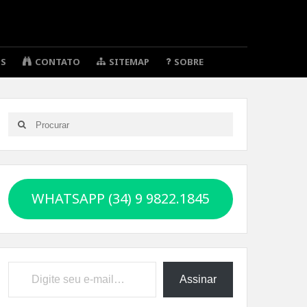
OS
CONTATO
SITEMAP
SOBRE
Search
Search
for:
WHATSAPP (34) 9 9822.1845
Digite seu e-mail…
Assinar