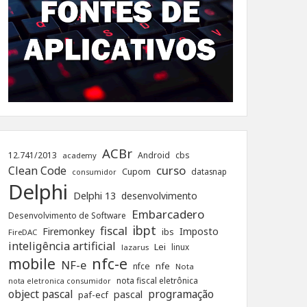
ACBr
12.741/2013
Android
cbs
academy
curso
Clean Code
Cupom
datasnap
consumidor
Delphi
Delphi 13
desenvolvimento
Embarcadero
Desenvolvimento de Software
ibpt
fiscal
Firemonkey
Imposto
ibs
FireDAC
inteligência artificial
Lei
linux
lazarus
nfc-e
mobile
NF-e
nfe
nfce
Nota
nota fiscal eletrônica
nota eletronica consumidor
object pascal
programação
pascal
paf-ecf