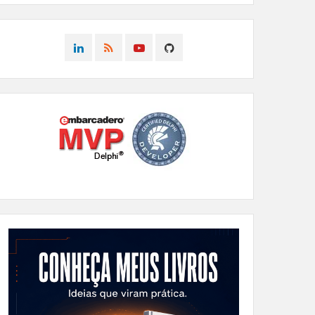
CONNECT
CONNECT
CONNECT
CONNECT
ON
ON
ON
ON
LINKEDIN
RSS
YOUTUBE
GITHUB