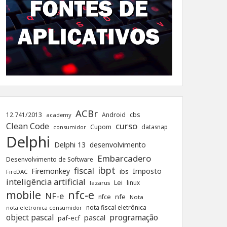
ACBr
12.741/2013
Android
cbs
academy
curso
Clean Code
Cupom
datasnap
consumidor
Delphi
Delphi 13
desenvolvimento
Embarcadero
Desenvolvimento de Software
ibpt
fiscal
Firemonkey
Imposto
ibs
FireDAC
inteligência artificial
Lei
linux
lazarus
nfc-e
mobile
NF-e
nfe
nfce
Nota
nota fiscal eletrônica
nota eletronica consumidor
object pascal
programação
pascal
paf-ecf