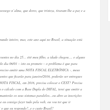
ssego n’alma, que dores, que tristeza, tiraram-lhe a paz e a
undo inteiro, mas, este ano aqui no Brasil, a situação está
resentes no dia 25… ééé meu filho, a idade chegou…. e alguns
do dia 06/01 – isto eu prometo – o problema é que para
 eu preciso emitir uma NOTA FISCAL ELETRÔNICA -, meus
sentes que ficarão para janeiro/2016, poderão ser entregues
a NOTA FISCAL, em 2016, precisa colocar o CEST? Precisa
u o cálculo com a Base Dupla do DIFAL, terei que emitir a
anterão os seus sistemas paralelos…ou abro as inscrições
e eu consigo fazer tudo pela web, ou vou ter que ir
o que eu respondo?..e o custo Brasil?