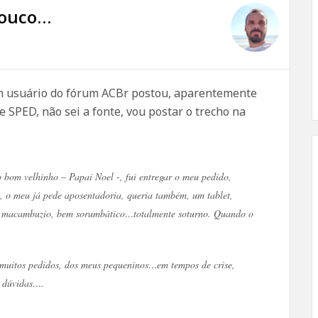
pouco…
um usuário do fórum ACBr postou, aparentemente
 SPED, não sei a fonte, vou postar o trecho na
o bom velhinho – Papai Noel -, fui entregar o meu pedido,
, o meu já pede aposentadoria, queria também, um tablet,
to macambuzio, bem sorumbático…totalmente soturno. Quando o
, muitos pedidos, dos meus pequeninos…em tempos de crise,
 dúvidas….