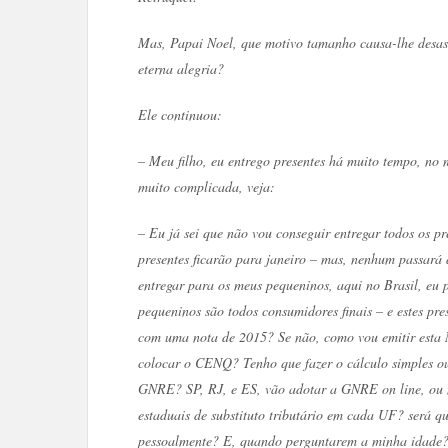
Mas, Papai Noel, que motivo tamanho causa-lhe desasso
eterna alegria?
Ele continuou:
– Meu filho, eu entrego presentes há muito tempo, no m
muito complicada, veja:
– Eu já sei que não vou conseguir entregar todos os p
presentes ficarão para janeiro – mas, nenhum passará 
entregar para os meus pequeninos, aqui no Brasil,
pequeninos são todos consumidores finais – e estes pre
com uma nota de 2015? Se não, como vou emitir est
colocar o CENQ? Tenho que fazer o cálculo simples o
GNRE? SP, RJ, e ES, vão adotar a GNRE on line, ou m
estaduais de substituto tributário em cada UF? será qu
pessoalmente? E, quando perguntarem a minha idade? 