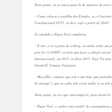
Neste ponto, eu já estava para lá de surpreso de ouvir
– Como colocar a partilha dos Estados, se o Convênio
Constitucional 87/15, só deve vigir a partir de 2016?
Já aturdido o Papai Noel completou:
– E isto, é só a ponta do iceberg, eu ainda tenho um 
pela lei 11.638/07, eu teria que fazer a adoção inic
Internacional), em 2015, eu disse 2015. Veja! Eu nem
Goodwill, Compra Vantajosa.
– Meu filho, confesso que este é um item, que pretend
de entrega? e que eu saiba não existe multa se eu não fi
Neste ponto, eu tive que interrompê-lo, para alertá-lo:
– Papai Noel, o senhor está errado! As consequências