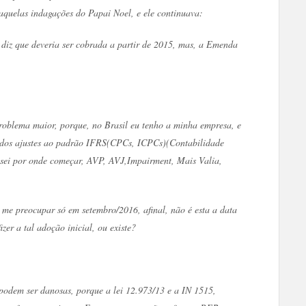
 aquelas indagações do Papai Noel, e ele continuava:
 diz que deveria ser cobrada a partir de 2015, mas, a Emenda
problema maior, porque, no Brasil eu tenho a minha empresa, e
ial dos ajustes ao padrão IFRS(CPCs, ICPCs)(Contabilidade
 sei por onde começar, AVP, AVJ,Impairment, Mais Valia,
o me preocupar só em setembro/2016, afinal, não é esta a data
zer a tal adoção inicial, ou existe?
 podem ser danosas, porque a lei 12.973/13 e a IN 1515,