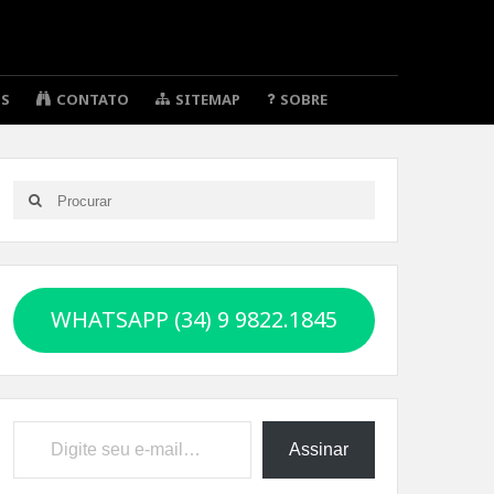
OS
CONTATO
SITEMAP
SOBRE
Search
Search
for:
WHATSAPP (34) 9 9822.1845
Digite seu e-mail…
Assinar