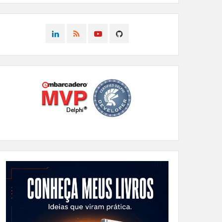
CONNECT
CONNECT
CONNECT
CONNECT
ON
ON
ON
ON
LINKEDIN
RSS
YOUTUBE
GITHUB