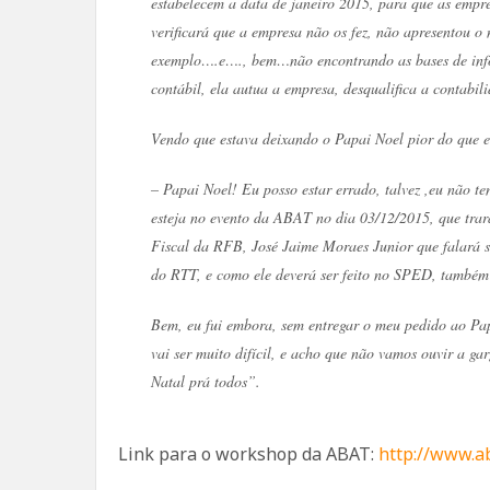
estabelecem a data de janeiro 2015, para que as empre
verificará que a empresa não os fez, não apresentou o 
exemplo….e…., bem…não encontrando as bases de info
contábil, ela autua a empresa, desqualifica a contabili
Vendo que estava deixando o Papai Noel pior do que eu
– Papai Noel! Eu posso estar errado, talvez ,eu não t
esteja no evento da ABAT no dia 03/12/2015, que trar
Fiscal da RFB, José Jaime Moraes Junior que falará so
do RTT, e como ele deverá ser feito no SPED, também 
Bem, eu fui embora, sem entregar o meu pedido ao Pa
vai ser muito difícil, e acho que não vamos ouvir 
Natal prá todos”.
Link para o workshop da ABAT:
http://www.a