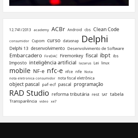
ACBr
Clean Code
12.741/2013
Android
cbs
academy
Delphi
curso
Cupom
datasnap
consumidor
Delphi 13
desenvolvimento
Desenvolvimento de Software
ibpt
Embarcadero
fiscal
Firemonkey
ibs
FireDAC
inteligência artificial
Imposto
Lei
linux
lazarus
nfc-e
mobile
NF-e
nfe
nfce
Nota
nota fiscal eletrônica
nota eletronica consumidor
object pascal
programação
pascal
paf-ecf
RAD Studio
tabela
reforma tributária
rest
SAT
Transparência
xe7
video