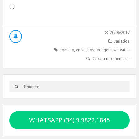
Carregando...
20/06/2017
Variados
dominio
,
email
,
hospedagem
,
websites
Deixe um comentário
Search
Search
for:
WHATSAPP (34) 9 9822.1845