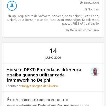
15/07/2026
Notícias
api
,
Arquitetura de Software
,
backend
,
boss delphi
,
Clean Code
,
Delphi
,
DTO
,
horse
,
horse-dto
,
lazarus
,
microserviços
,
Middleware
,
pascal
,
REST API
,
validação
Deixe um comentário
14
2026
JULHO
Horse e DEXT: Entenda as diferenças
e saiba quando utilizar cada
framework no Delphi
Escrito por
Régys Borges da Silveira
É extremamente comum encontrar
desenvolvedores Delphi em fóruns, grupos de