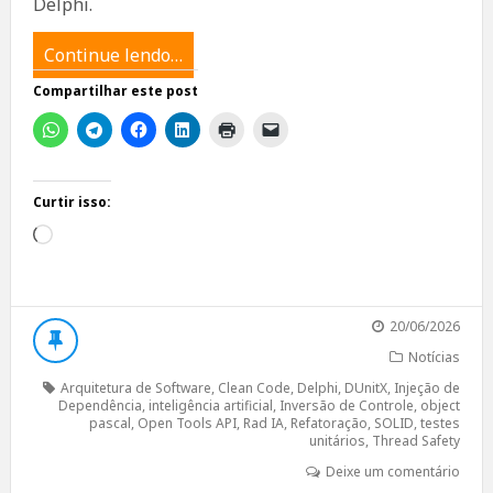
Delphi.
Continue lendo…
Compartilhar este post
Curtir isso:
Carregando...
20/06/2026
Notícias
Arquitetura de Software
,
Clean Code
,
Delphi
,
DUnitX
,
Injeção de
Dependência
,
inteligência artificial
,
Inversão de Controle
,
object
pascal
,
Open Tools API
,
Rad IA
,
Refatoração
,
SOLID
,
testes
unitários
,
Thread Safety
Deixe um comentário