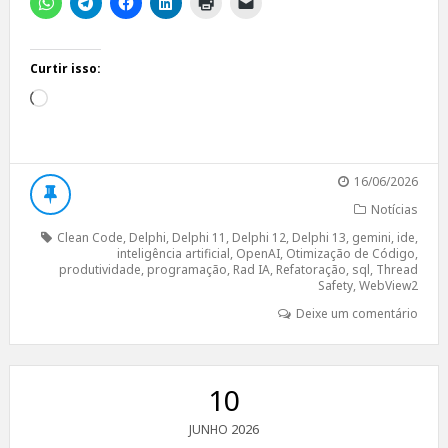
Curtir isso:
Carregando...
16/06/2026
Notícias
Clean Code
,
Delphi
,
Delphi 11
,
Delphi 12
,
Delphi 13
,
gemini
,
ide
,
inteligência artificial
,
OpenAI
,
Otimização de Código
,
produtividade
,
programação
,
Rad IA
,
Refatoração
,
sql
,
Thread
Safety
,
WebView2
Deixe um comentário
10
2026
JUNHO