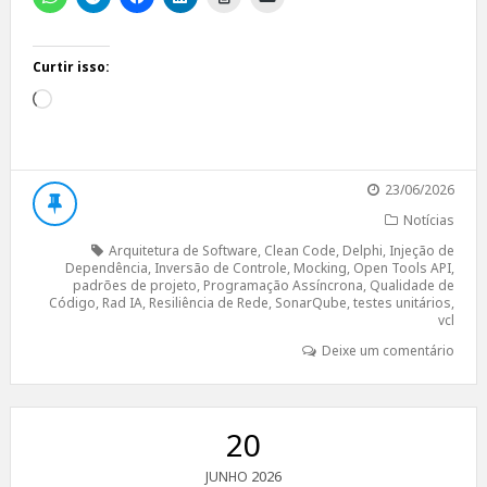
Curtir isso:
Carregando...
23/06/2026
Notícias
Arquitetura de Software
,
Clean Code
,
Delphi
,
Injeção de
Dependência
,
Inversão de Controle
,
Mocking
,
Open Tools API
,
padrões de projeto
,
Programação Assíncrona
,
Qualidade de
Código
,
Rad IA
,
Resiliência de Rede
,
SonarQube
,
testes unitários
,
vcl
Deixe um comentário
20
2026
JUNHO