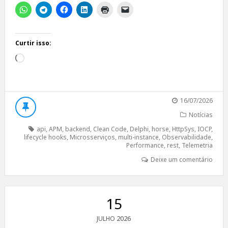
Curtir isso:
Carregando...
16/07/2026
Notícias
api
,
APM
,
backend
,
Clean Code
,
Delphi
,
horse
,
HttpSys
,
IOCP
,
lifecycle hooks
,
Microsserviços
,
multi-instance
,
Observabilidade
,
Performance
,
rest
,
Telemetria
Deixe um comentário
15
2026
JULHO