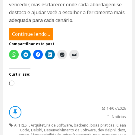
vencedor, mas esclarecer onde cada abordagem se
destaca e ajudar você a escolher a ferramenta mais
adequada para cada cenário.
Continue lendo…
Compartilhar este post
Curtir isso:
Carregando...
14/07/2026
Notícias
API REST
,
Arquitetura de Software
,
backend
,
boas praticas
,
Clean
Code
,
Delphi
,
Desenvolvimento de Software
,
dev delphi
,
dext
,
horse
,
Manutenibilidade
,
microframework
,
mvc
,
programacao