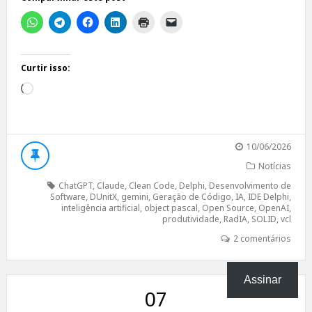
Curtir isso:
Carregando...
10/06/2026
Notícias
ChatGPT
,
Claude
,
Clean Code
,
Delphi
,
Desenvolvimento de
Software
,
DUnitX
,
gemini
,
Geração de Código
,
IA
,
IDE Delphi
,
inteligência artificial
,
object pascal
,
Open Source
,
OpenAI
,
produtividade
,
RadIA
,
SOLID
,
vcl
2 comentários
Assinar
07