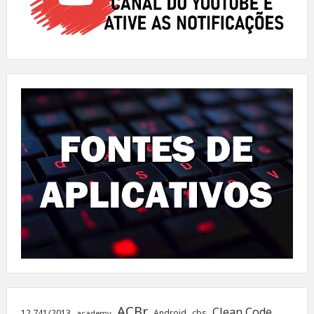
ACBr
Clean Code
12.741/2013
Android
cbs
academy