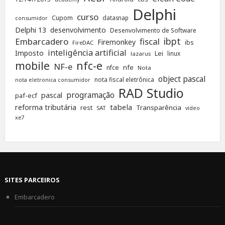
Delphi
curso
Cupom
datasnap
consumidor
Delphi 13
desenvolvimento
Desenvolvimento de Software
ibpt
Embarcadero
fiscal
Firemonkey
ibs
FireDAC
inteligência artificial
Imposto
Lei
linux
lazarus
nfc-e
mobile
NF-e
nfe
nfce
Nota
object pascal
nota fiscal eletrônica
nota eletronica consumidor
RAD Studio
programação
pascal
paf-ecf
tabela
reforma tributária
rest
Transparência
SAT
video
xe7
SITES PARCEIROS
Embarcadero