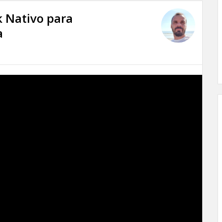
k Nativo para
a