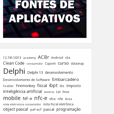
ACBr
12.741/2013
Android
cbs
academy
curso
Clean Code
Cupom
datasnap
consumidor
Delphi
Delphi 13
desenvolvimento
Embarcadero
Desenvolvimento de Software
ibpt
fiscal
Firemonkey
Imposto
ibs
FireDAC
inteligência artificial
Lei
linux
lazarus
nfc-e
mobile
NF-e
nfe
nfce
Nota
nota fiscal eletrônica
nota eletronica consumidor
object pascal
programação
pascal
paf-ecf