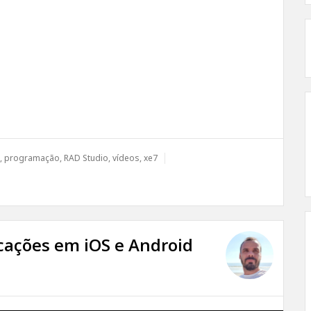
,
programação
,
RAD Studio
,
vídeos
,
xe7
cações em iOS e Android