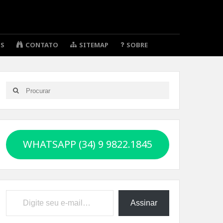
OS
CONTATO
SITEMAP
SOBRE
Search
Search
for:
WHATSAPP (34) 9 9822.1845
Digite seu e-mail…
Assinar