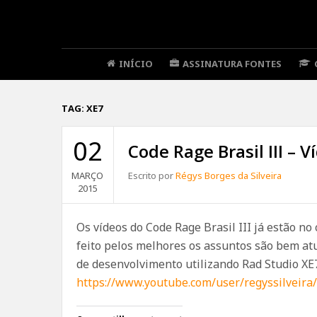
INÍCIO
ASSINATURA FONTES
TAG:
XE7
02
Code Rage Brasil III – V
MARÇO
Escrito por
Régys Borges da Silveira
2015
Os vídeos do Code Rage Brasil III já estão n
feito pelos melhores os assuntos são bem at
de desenvolvimento utilizando Rad Studio XE7,
https://www.youtube.com/user/regyssilveira/