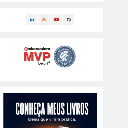
CONNECT
CONNECT
CONNECT
CONNECT
ON
ON
ON
ON
LINKEDIN
RSS
YOUTUBE
GITHUB