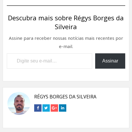
Descubra mais sobre Régys Borges da
Silveira
Assine para receber nossas notícias mais recentes por
e-mail.
Digite seu e-mail…
Assinar
RÉGYS BORGES DA SILVEIRA
Connect
Connect
Connect
Connect
on
on
on
on
Facebook
Twitter
Google+
Linkedin