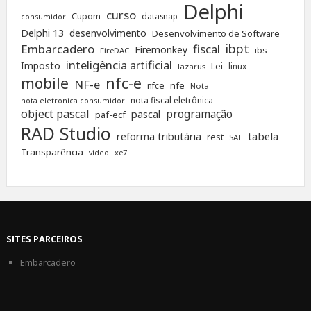
Delphi
curso
Cupom
datasnap
consumidor
Delphi 13
desenvolvimento
Desenvolvimento de Software
ibpt
Embarcadero
fiscal
Firemonkey
ibs
FireDAC
inteligência artificial
Imposto
Lei
linux
lazarus
nfc-e
mobile
NF-e
nfe
nfce
Nota
nota fiscal eletrônica
nota eletronica consumidor
object pascal
programação
pascal
paf-ecf
RAD Studio
tabela
reforma tributária
rest
SAT
Transparência
xe7
video
SITES PARCEIROS
Embarcadero