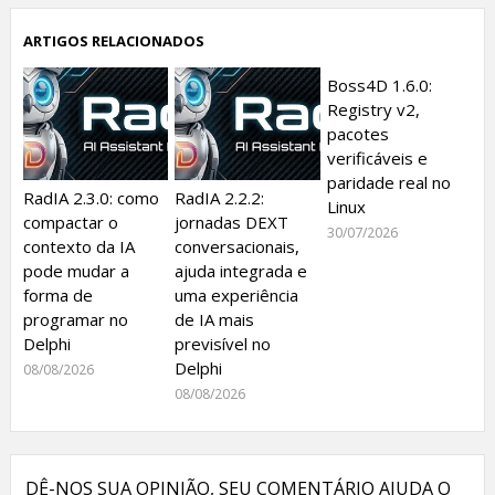
ARTIGOS RELACIONADOS
Boss4D 1.6.0:
Registry v2,
pacotes
verificáveis e
paridade real no
RadIA 2.3.0: como
RadIA 2.2.2:
Linux
compactar o
jornadas DEXT
30/07/2026
contexto da IA
conversacionais,
pode mudar a
ajuda integrada e
forma de
uma experiência
programar no
de IA mais
Delphi
previsível no
Delphi
08/08/2026
08/08/2026
DÊ-NOS SUA OPINIÃO, SEU COMENTÁRIO AJUDA O