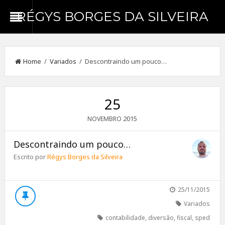
RÉGYS BORGES DA SILVEIRA
Home
/
Variados
/ Descontraindo um pouco…
25
2015
NOVEMBRO
Descontraindo um pouco…
Escrito por
Régys Borges da Silveira
25/11/2015
Variados
contabilidade
,
diversão
,
fiscal
,
sped