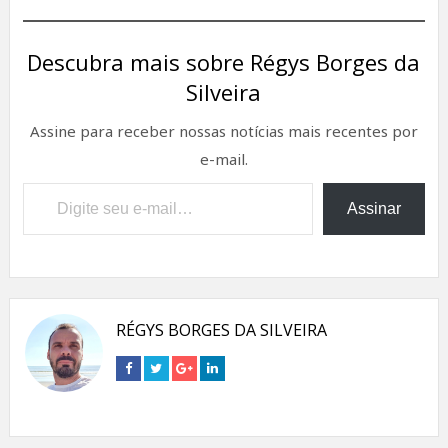
Descubra mais sobre Régys Borges da
Silveira
Assine para receber nossas notícias mais recentes por
e-mail.
Digite seu e-mail…
Assinar
RÉGYS BORGES DA SILVEIRA
Connect
Connect
Connect
Connect
on
on
on
on
Facebook
Twitter
Google+
Linkedin