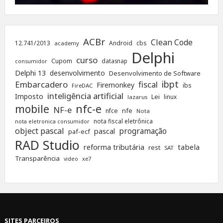
ACBr
Clean Code
12.741/2013
Android
cbs
academy
Delphi
curso
Cupom
datasnap
consumidor
Delphi 13
desenvolvimento
Desenvolvimento de Software
ibpt
Embarcadero
fiscal
Firemonkey
ibs
FireDAC
inteligência artificial
Imposto
Lei
linux
lazarus
nfc-e
mobile
NF-e
nfe
nfce
Nota
nota fiscal eletrônica
nota eletronica consumidor
object pascal
programação
pascal
paf-ecf
RAD Studio
tabela
reforma tributária
rest
SAT
Transparência
xe7
video
SITES PARCEIROS