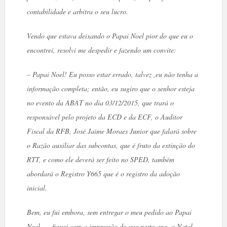
contabilidade e arbitra o seu lucro.
Vendo que estava deixando o Papai Noel pior do que eu o
encontrei, resolvi me despedir e fazendo um convite:
– Papai Noel! Eu posso estar errado, talvez ,eu não tenha a
informação completa; então, eu sugiro que o senhor esteja
no evento da ABAT no dia 03/12/2015, que trará o
responsável pelo projeto da ECD e da ECF, o Auditor
Fiscal da RFB, José Jaime Moraes Junior que falará sobre
o Razão auxiliar das subcontas, que é fruto da extinção do
RTT, e como ele deverá ser feito no SPED, também
abordará o Registro Y665 que é o registro da adoção
inicial.
Bem, eu fui embora, sem entregar o meu pedido ao Papai
Noel……fiquei com a impressão de que neste ano, o Natal