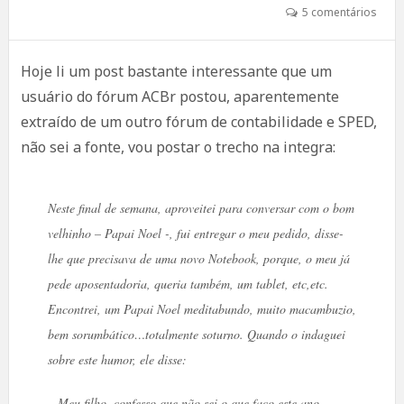
5 comentários
Hoje li um post bastante interessante que um
usuário do fórum ACBr postou, aparentemente
extraído de um outro fórum de contabilidade e SPED,
não sei a fonte, vou postar o trecho na integra:
Neste final de semana, aproveitei para conversar com o bom
velhinho – Papai Noel -, fui entregar o meu pedido, disse-
lhe que precisava de uma novo Notebook, porque, o meu já
pede aposentadoria, queria também, um tablet, etc,etc.
Encontrei, um Papai Noel meditabundo, muito macambuzio,
bem sorumbático…totalmente soturno. Quando o indaguei
sobre este humor, ele disse:
– Meu filho, confesso que não sei o que faço este ano,