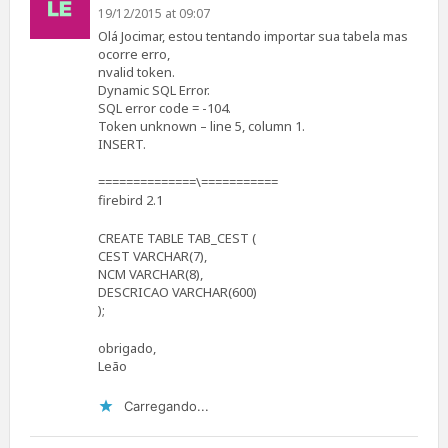
19/12/2015 at 09:07
Olá Jocimar, estou tentando importar sua tabela mas
ocorre erro,
nvalid token.
Dynamic SQL Error.
SQL error code = -104.
Token unknown – line 5, column 1.
INSERT.
==============\===========
firebird 2.1
CREATE TABLE TAB_CEST (
CEST VARCHAR(7),
NCM VARCHAR(8),
DESCRICAO VARCHAR(600)
);
obrigado,
Leão
Carregando...