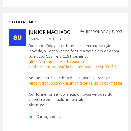
1 COMENTÁRIO
JUNIOR MACHADO
RESPONDE A JUNIOR
16/09/2016 at 13:04
Boa tarde Régys, conforme a ultima atualização
lançada, a TecnoSpeed fez uma tabela em xlsx com
os novos CEST e o CEST genérico.
https://ciranda.me/tsdn/base-de-
conhecimento/post/download-tabela-cest-2016-2
Segue uma transcrição dessa tabela para SQL:
https://github.com/khlJunior/tabelas_sql/blob/master/fisca
Conforme for sendo lançado novas versões do
convênio vou atualizando a tabela.
Abraços!
Carregando...