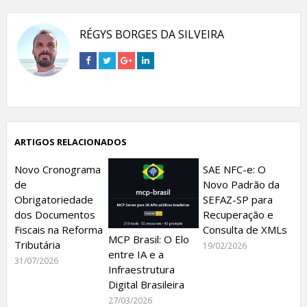
RÉGYS BORGES DA SILVEIRA
Connect
Connect
Connect
Connect
on
on
on
on
Facebook
Twitter
Google+
Linkedin
ARTIGOS RELACIONADOS
Novo Cronograma
SAE NFC-e: O
de
Novo Padrão da
Obrigatoriedade
SEFAZ-SP para
dos Documentos
Recuperação e
Fiscais na Reforma
Consulta de XMLs
MCP Brasil: O Elo
Tributária
19/02/2026
entre IA e a
31/07/2026
Infraestrutura
Digital Brasileira
27/03/2026