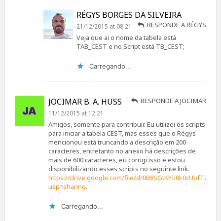
RÉGYS BORGES DA SILVEIRA
RESPONDE A RÉGYS
21/12/2015 at 08:21
Veja que ai o nome da tabela está
TAB_CEST e no Script está TB_CEST;
Carregando...
JOCIMAR B. A. HUSS
RESPONDE A JOCIMAR
11/12/2015 at 12:21
Amigos, somente para contribuir. Eu utilizei os scripts
para iniciar a tabela CEST, mas esses que o Régys
mencionou está truncando a descrição em 200
caracteres, entretanto no anexo há descrições de
mais de 600 caracteres, eu corrigi isso e estou
disponibilizando esses scripts no seguinte link.
https://drive.google.com/file/d/0B8SGtKYIi0k0cUpfT2pJ
usp=sharing
.
Carregando...