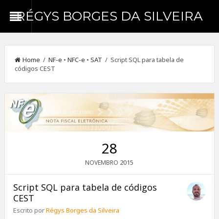
RÉGYS BORGES DA SILVEIRA
Home
/
NF-e
•
NFC-e
•
SAT
/ Script SQL para tabela de
códigos CEST
28
2015
NOVEMBRO
Script SQL para tabela de códigos
CEST
Escrito por
Régys Borges da Silveira