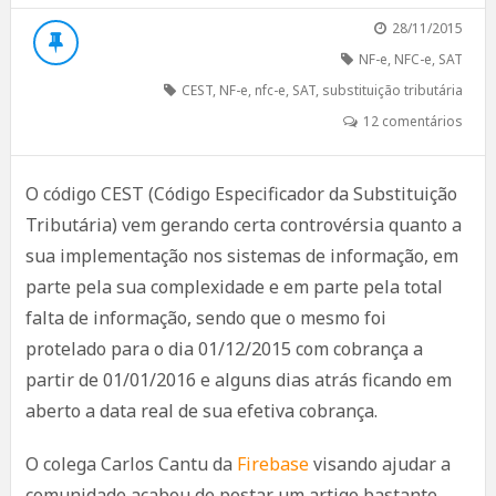
28/11/2015
NF-e
,
NFC-e
,
SAT
CEST
,
NF-e
,
nfc-e
,
SAT
,
substituição tributária
12 comentários
O código CEST (Código Especificador da Substituição
Tributária) vem gerando certa controvérsia quanto a
sua implementação nos sistemas de informação, em
parte pela sua complexidade e em parte pela total
falta de informação, sendo que o mesmo foi
protelado para o dia 01/12/2015 com cobrança a
partir de 01/01/2016 e alguns dias atrás ficando em
aberto a data real de sua efetiva cobrança.
O colega Carlos Cantu da
Firebase
visando ajudar a
comunidade acabou de postar um artigo bastante