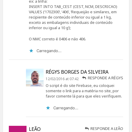
ex: a linha:
INSERT INTO TAB_CEST (CEST, NCM, DESCRICAO)
VALUES (‘1702300’, ‘406’, ‘Requeijão e similares, em
recipiente de conteúdo inferior ou igual a 1 kg,
exceto as embalagens individuais de conteúdo
inferior ou igual a 10 g’);
O NMC correto é 0406 e não 406.
Carregando...
RÉGYS BORGES DA SILVEIRA
RESPONDE A RÉGYS
12/02/2016 at 07:42
O script é do site Firebase, eu coloquei
somente o link para a matéria no site, por
favor comente lá para que eles verifiquem.
Carregando...
LEÃO
RESPONDE A LEÃO