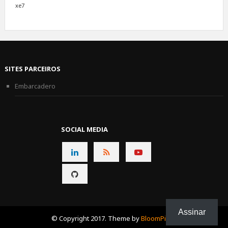
xe7
SITES PARCEIROS
Embarcadero
SOCIAL MEDIA
CONNECT
CONNECT
CONNECT
ON
ON
ON
CONNECT
LINKEDIN
RSS
YOUTUBE
ON
GITHUB
Assinar
© Copyright 2017. Theme by
BloomPixel
.