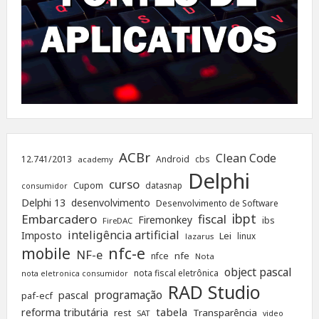
ACBr
Clean Code
12.741/2013
Android
cbs
academy
Delphi
curso
Cupom
datasnap
consumidor
Delphi 13
desenvolvimento
Desenvolvimento de Software
ibpt
Embarcadero
fiscal
Firemonkey
ibs
FireDAC
inteligência artificial
Imposto
Lei
linux
lazarus
nfc-e
mobile
NF-e
nfe
nfce
Nota
object pascal
nota fiscal eletrônica
nota eletronica consumidor
RAD Studio
programação
pascal
paf-ecf
tabela
reforma tributária
rest
Transparência
SAT
video