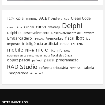
ACBr
Clean Code
12.741/2013
Android
cbs
academy
Delphi
curso
Cupom
datasnap
consumidor
Delphi 13
desenvolvimento
Desenvolvimento de Software
ibpt
Embarcadero
fiscal
Firemonkey
ibs
FireDAC
inteligência artificial
Imposto
Lei
linux
lazarus
nfc-e
mobile
NF-e
nfe
nfce
Nota
nota fiscal eletrônica
nota eletronica consumidor
object pascal
programação
pascal
paf-ecf
RAD Studio
tabela
reforma tributária
rest
SAT
Transparência
xe7
video
SITES PARCEIROS