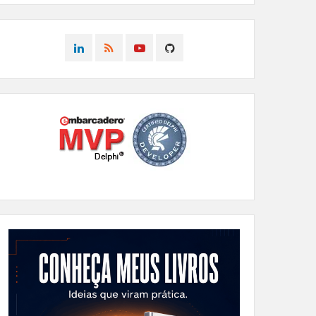
CONNECT
CONNECT
CONNECT
CONNECT
ON
ON
ON
ON
LINKEDIN
RSS
YOUTUBE
GITHUB