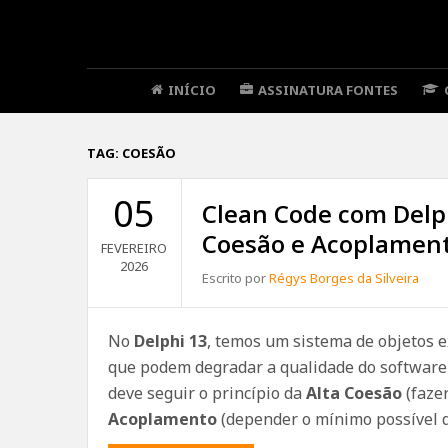
INÍCIO
ASSINATURA FONTES
TAG:
COESÃO
05
Clean Code com Delph
Coesão e Acoplamen
FEVEREIRO
2026
Escrito por
Régys Borges da Silveira
No
Delphi 13
, temos um sistema de objetos 
que podem degradar a qualidade do software 
deve seguir o princípio da
Alta Coesão
(faze
Acoplamento
(depender o mínimo possível d