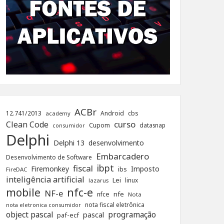
ACBr
12.741/2013
Android
cbs
academy
curso
Clean Code
Cupom
datasnap
consumidor
Delphi
Delphi 13
desenvolvimento
Embarcadero
Desenvolvimento de Software
ibpt
fiscal
Firemonkey
Imposto
ibs
FireDAC
inteligência artificial
Lei
linux
lazarus
nfc-e
mobile
NF-e
nfe
nfce
Nota
nota fiscal eletrônica
nota eletronica consumidor
object pascal
programação
pascal
paf-ecf