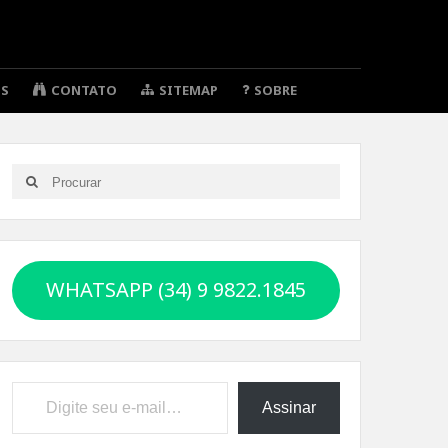
OS
CONTATO
SITEMAP
SOBRE
Search
Search
for:
WHATSAPP (34) 9 9822.1845
Digite seu e-mail…
Assinar