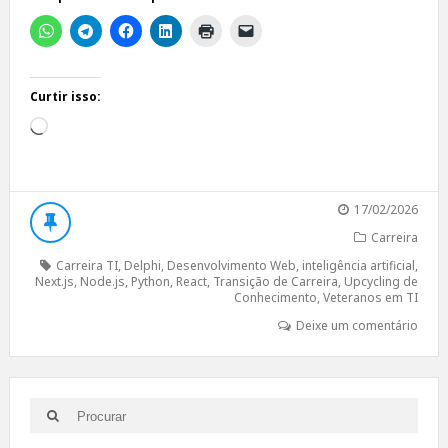
Curtir isso:
Carregando...
17/02/2026
Carreira
Carreira TI
,
Delphi
,
Desenvolvimento Web
,
inteligência artificial
,
Next.js
,
Node.js
,
Python
,
React
,
Transição de Carreira
,
Upcycling de
Conhecimento
,
Veteranos em TI
Deixe um comentário
Search
Search
for: