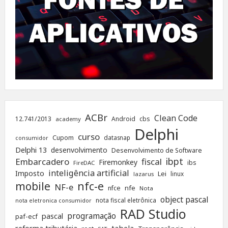
ACBr
Clean Code
12.741/2013
Android
cbs
academy
Delphi
curso
Cupom
datasnap
consumidor
Delphi 13
desenvolvimento
Desenvolvimento de Software
ibpt
Embarcadero
fiscal
Firemonkey
ibs
FireDAC
inteligência artificial
Imposto
Lei
linux
lazarus
nfc-e
mobile
NF-e
nfe
nfce
Nota
object pascal
nota fiscal eletrônica
nota eletronica consumidor
RAD Studio
programação
pascal
paf-ecf
tabela