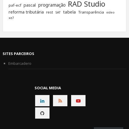
RAD Studio
programação
pascal
paf-ecf
tabela
reforma tributária
rest
Transparência
SAT
video
xe7
SITES PARCEIROS
Embarcadero
SOCIAL MEDIA
CONNECT
CONNECT
CONNECT
ON
ON
ON
CONNECT
LINKEDIN
RSS
YOUTUBE
ON
GITHUB