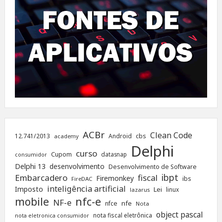
ACBr
Clean Code
12.741/2013
Android
cbs
academy
Delphi
curso
Cupom
datasnap
consumidor
Delphi 13
desenvolvimento
Desenvolvimento de Software
ibpt
Embarcadero
fiscal
Firemonkey
ibs
FireDAC
inteligência artificial
Imposto
Lei
linux
lazarus
nfc-e
mobile
NF-e
nfe
nfce
Nota
object pascal
nota fiscal eletrônica
nota eletronica consumidor