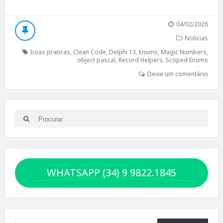
04/02/2026
Notícias
boas praticas
,
Clean Code
,
Delphi 13
,
Enums
,
Magic Numbers
,
object pascal
,
Record Helpers
,
Scoped Enums
Deixe um comentário
Search
Search
for:
WHATSAPP (34) 9 9822.1845
Digite seu e-mail…