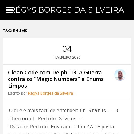
RÉGYS BORGES DA SILVEIRA
TAG:
ENUMS
04
2026
FEVEREIRO
Clean Code com Delphi 13: A Guerra
contra os “Magic Numbers” e Enums
Limpos
Escrito por
Régys Borges da Silveira
O que é mais fácil de entender:
if Status = 3
ou
then
if Pedido.Status =
? A resposta
TStatusPedido.Enviado then