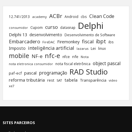
ACBr
Clean Code
12.741/2013
Android
cbs
academy
Delphi
curso
Cupom
datasnap
consumidor
Delphi 13
desenvolvimento
Desenvolvimento de Software
ibpt
Embarcadero
fiscal
Firemonkey
ibs
FireDAC
inteligência artificial
Imposto
Lei
linux
lazarus
nfc-e
mobile
NF-e
nfe
nfce
Nota
object pascal
nota fiscal eletrônica
nota eletronica consumidor
RAD Studio
programação
pascal
paf-ecf
tabela
reforma tributária
rest
Transparência
SAT
video
xe7
SITES PARCEIROS