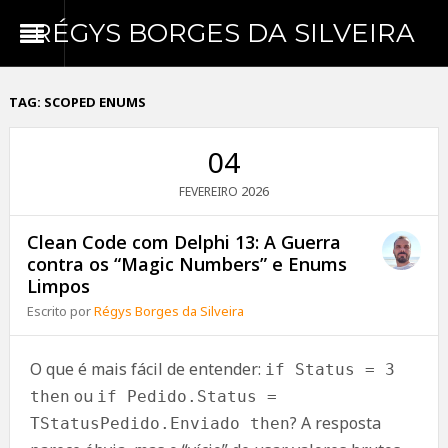
RÉGYS BORGES DA SILVEIRA
TAG:
SCOPED ENUMS
04
2026
FEVEREIRO
Clean Code com Delphi 13: A Guerra
contra os “Magic Numbers” e Enums
Limpos
Escrito por
Régys Borges da Silveira
O que é mais fácil de entender:
if Status = 3
ou
then
if Pedido.Status =
? A resposta
TStatusPedido.Enviado then