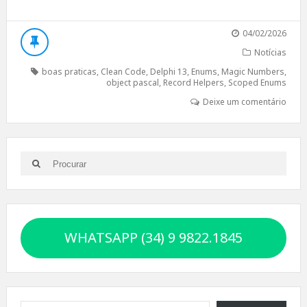
04/02/2026
Notícias
boas praticas
,
Clean Code
,
Delphi 13
,
Enums
,
Magic Numbers
,
object pascal
,
Record Helpers
,
Scoped Enums
Deixe um comentário
Search
Search
for:
WHATSAPP (34) 9 9822.1845
Digite seu e-mail…