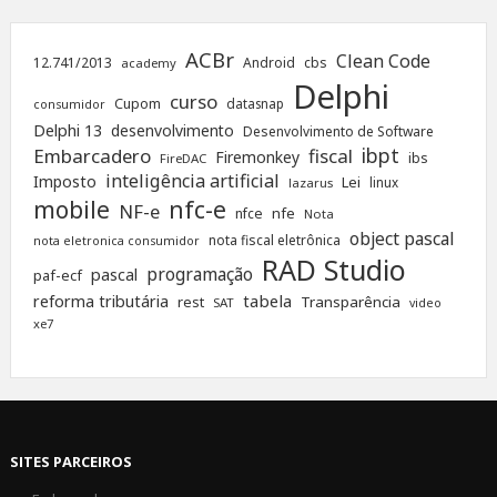
ACBr
Clean Code
12.741/2013
Android
cbs
academy
Delphi
curso
Cupom
datasnap
consumidor
Delphi 13
desenvolvimento
Desenvolvimento de Software
ibpt
Embarcadero
fiscal
Firemonkey
ibs
FireDAC
inteligência artificial
Imposto
Lei
linux
lazarus
nfc-e
mobile
NF-e
nfe
nfce
Nota
object pascal
nota fiscal eletrônica
nota eletronica consumidor
RAD Studio
programação
pascal
paf-ecf
tabela
reforma tributária
rest
Transparência
SAT
video
xe7
SITES PARCEIROS