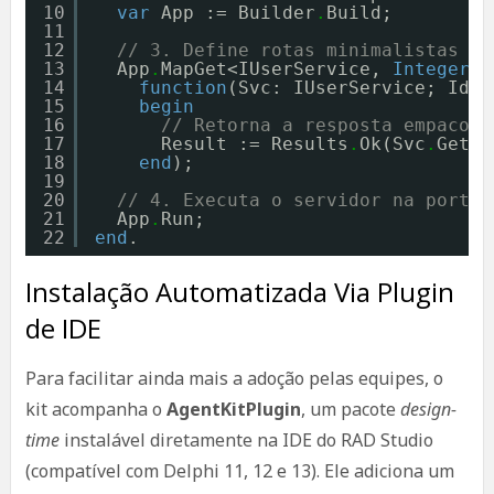
10
var
App := Builder
.
Build;
11
12
// 3. Define rotas minimalistas co
13
App
.
MapGet<IUserService, 
Integer
, 
14
function
(Svc: IUserService; Id: 
15
begin
16
// Retorna a resposta empacota
17
Result := Results
.
Ok(Svc
.
GetBy
18
end
);
19
20
// 4. Executa o servidor na porta 
21
App
.
Run;
22
end
.
Instalação Automatizada Via Plugin
de IDE
Para facilitar ainda mais a adoção pelas equipes, o
kit acompanha o
AgentKitPlugin
, um pacote
design-
time
instalável diretamente na IDE do RAD Studio
(compatível com Delphi 11, 12 e 13). Ele adiciona um