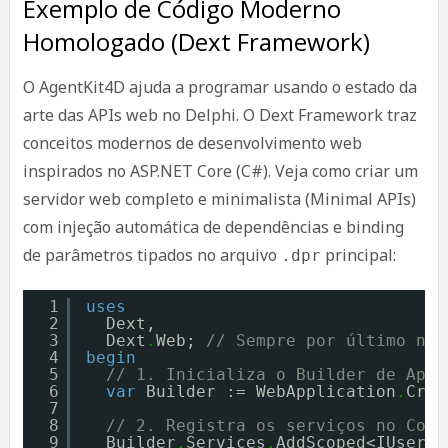
Exemplo de Código Moderno
Homologado (Dext Framework)
O AgentKit4D ajuda a programar usando o estado da
arte das APIs web no Delphi. O Dext Framework traz
conceitos modernos de desenvolvimento web
inspirados no ASP.NET Core (C#). Veja como criar um
servidor web completo e minimalista (Minimal APIs)
com injeção automática de dependências e binding
de parâmetros tipados no arquivo
principal:
.dpr
1
uses
2
Dext,
3
Dext
.
Web; 
// Sempre por último na 
4
begin
5
// 1. Inicializa o Builder de Apli
6
var
Builder := WebApplication
.
Crea
7
8
// 2. Registra os serviços no Cont
9
Builder
.
Services
.
AddScoped<IUserSe