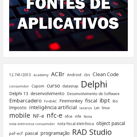
ACBr
Clean Code
12.741/2013
Android
cbs
academy
Delphi
curso
Cupom
datasnap
consumidor
Delphi 13
desenvolvimento
Desenvolvimento de Software
ibpt
Embarcadero
fiscal
Firemonkey
ibs
FireDAC
inteligência artificial
Imposto
Lei
linux
lazarus
nfc-e
mobile
NF-e
nfe
nfce
Nota
object pascal
nota fiscal eletrônica
nota eletronica consumidor
RAD Studio
programação
pascal
paf-ecf