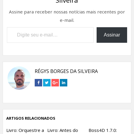
Silveira
Assine para receber nossas notícias mais recentes por
e-mail.
Digite seu e-mail…
Assinar
RÉGYS BORGES DA SILVEIRA
Connect
Connect
Connect
Connect
on
on
on
on
Facebook
Twitter
Google+
Linkedin
ARTIGOS RELACIONADOS
Livro: Orquestre a
Livro: Antes do
Boss4D 1.7.0: