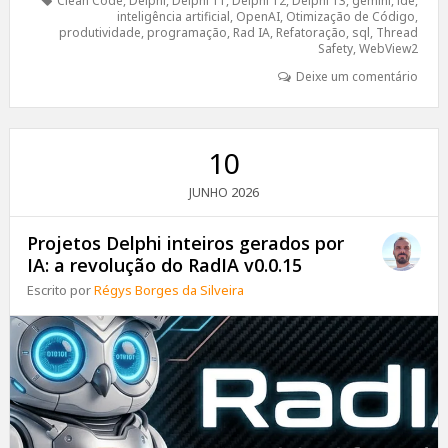
Clean Code
,
Delphi
,
Delphi 11
,
Delphi 12
,
Delphi 13
,
gemini
,
ide
,
inteligência artificial
,
OpenAI
,
Otimização de Código
,
produtividade
,
programação
,
Rad IA
,
Refatoração
,
sql
,
Thread
Safety
,
WebView2
Deixe um comentário
10
2026
JUNHO
Projetos Delphi inteiros gerados por
IA: a revolução do RadIA v0.0.15
Escrito por
Régys Borges da Silveira