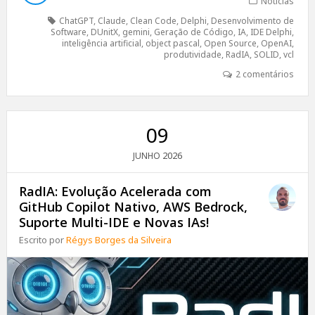
Notícias
ChatGPT
,
Claude
,
Clean Code
,
Delphi
,
Desenvolvimento de
Software
,
DUnitX
,
gemini
,
Geração de Código
,
IA
,
IDE Delphi
,
inteligência artificial
,
object pascal
,
Open Source
,
OpenAI
,
produtividade
,
RadIA
,
SOLID
,
vcl
2 comentários
09
2026
JUNHO
RadIA: Evolução Acelerada com
GitHub Copilot Nativo, AWS Bedrock,
Suporte Multi-IDE e Novas IAs!
Escrito por
Régys Borges da Silveira