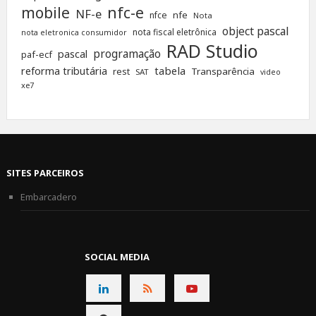
nfc-e
mobile
NF-e
nfe
nfce
Nota
object pascal
nota fiscal eletrônica
nota eletronica consumidor
RAD Studio
programação
pascal
paf-ecf
tabela
reforma tributária
rest
Transparência
SAT
video
xe7
SITES PARCEIROS
Embarcadero
SOCIAL MEDIA
CONNECT
CONNECT
CONNECT
ON
ON
ON