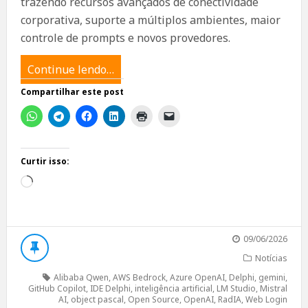
trazendo recursos avançados de conectividade
corporativa, suporte a múltiplos ambientes, maior
controle de prompts e novos provedores.
Continue lendo…
Compartilhar este post
Curtir isso:
Carregando...
09/06/2026
Notícias
Alibaba Qwen
,
AWS Bedrock
,
Azure OpenAI
,
Delphi
,
gemini
,
GitHub Copilot
,
IDE Delphi
,
inteligência artificial
,
LM Studio
,
Mistral
AI
,
object pascal
,
Open Source
,
OpenAI
,
RadIA
,
Web Login