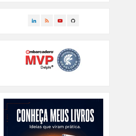
CONNECT
CONNECT
CONNECT
CONNECT
ON
ON
ON
ON
LINKEDIN
RSS
YOUTUBE
GITHUB