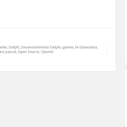
gente
,
Delphi
,
Desenvolvimento Delphi
,
gemini
,
IA Generativa
,
ect pascal
,
Open Source
,
OpenAI