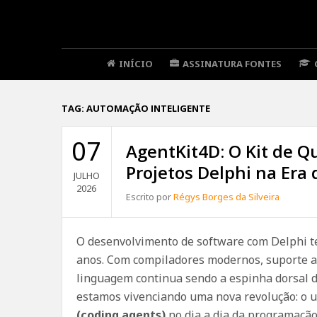
INÍCIO
ASSINATURA FONTES
TAG:
AUTOMAÇÃO INTELIGENTE
07
AgentKit4D: O Kit de Qu
Projetos Delphi na Era 
JULHO
2026
Escrito por
Régys Borges da Silveira
O desenvolvimento de software com Delphi t
anos. Com compiladores modernos, suporte a
linguagem continua sendo a espinha dorsal d
estamos vivenciando uma nova revolução: o 
(coding agents)
no dia a dia da programação