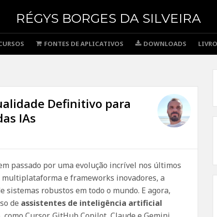
RÉGYS BORGES DA SILVEIRA
CURSOS
FONTES DE APLICATIVOS
DOWNLOADS
LIVR
alidade Definitivo para
das IAs
em passado por uma evolução incrível nos últimos
 multiplataforma e frameworks inovadores, a
e sistemas robustos em todo o mundo. E agora,
uso de
assistentes de inteligência artificial
, como Cursor, GitHub Copilot, Claude e Gemini.