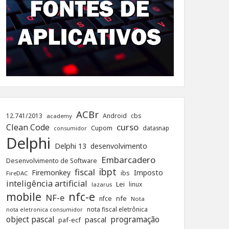
ACBr
12.741/2013
Android
cbs
academy
curso
Clean Code
Cupom
datasnap
consumidor
Delphi
Delphi 13
desenvolvimento
Embarcadero
Desenvolvimento de Software
ibpt
fiscal
Firemonkey
Imposto
ibs
FireDAC
inteligência artificial
Lei
linux
lazarus
nfc-e
mobile
NF-e
nfe
nfce
Nota
nota fiscal eletrônica
nota eletronica consumidor
object pascal
programação
pascal
paf-ecf