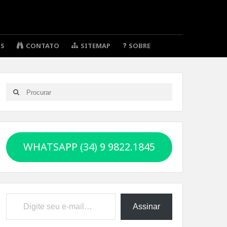
OS
CONTATO
SITEMAP
SOBRE
Search
Search
for:
WHATSAPP (34) 9 9822.1845
Digite seu e-mail…
Assinar