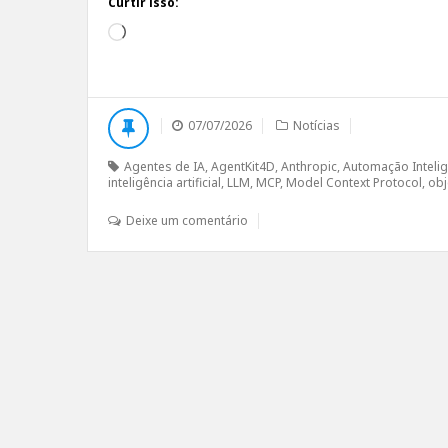
Curtir isso:
Carregando...
07/07/2026
Notícias
Agentes de IA
,
AgentKit4D
,
Anthropic
,
Automação Inteli
inteligência artificial
,
LLM
,
MCP
,
Model Context Protocol
,
obj
Deixe um comentário