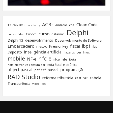
ACBr
Clean Code
12.741/2013
Android
cbs
academy
Delphi
curso
Cupom
datasnap
consumidor
Delphi 13
desenvolvimento
Desenvolvimento de Software
ibpt
Embarcadero
fiscal
Firemonkey
ibs
FireDAC
inteligência artificial
Imposto
Lei
linux
lazarus
nfc-e
mobile
NF-e
nfe
nfce
Nota
nota fiscal eletrônica
nota eletronica consumidor
object pascal
programação
pascal
paf-ecf
RAD Studio
tabela
reforma tributária
rest
SAT
Transparência
xe7
video