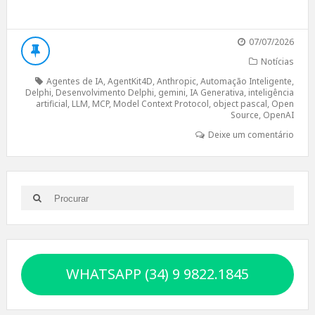
07/07/2026
Notícias
Agentes de IA
,
AgentKit4D
,
Anthropic
,
Automação Inteligente
,
Delphi
,
Desenvolvimento Delphi
,
gemini
,
IA Generativa
,
inteligência
artificial
,
LLM
,
MCP
,
Model Context Protocol
,
object pascal
,
Open
Source
,
OpenAI
Deixe um comentário
Search
Search
for:
WHATSAPP (34) 9 9822.1845