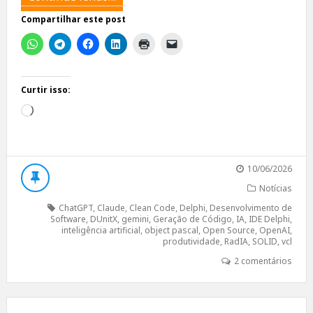
Compartilhar este post
Curtir isso:
Carregando...
10/06/2026
Notícias
ChatGPT
,
Claude
,
Clean Code
,
Delphi
,
Desenvolvimento de
Software
,
DUnitX
,
gemini
,
Geração de Código
,
IA
,
IDE Delphi
,
inteligência artificial
,
object pascal
,
Open Source
,
OpenAI
,
produtividade
,
RadIA
,
SOLID
,
vcl
2 comentários