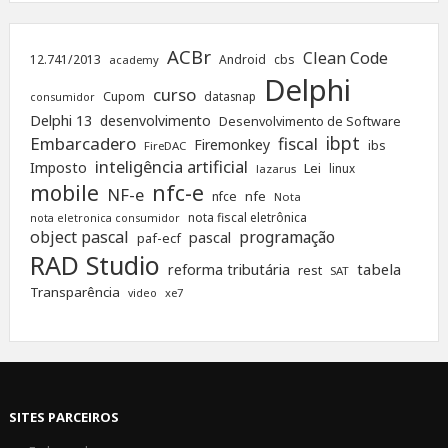
ACBr
Clean Code
12.741/2013
Android
cbs
academy
Delphi
curso
Cupom
datasnap
consumidor
Delphi 13
desenvolvimento
Desenvolvimento de Software
ibpt
Embarcadero
fiscal
Firemonkey
ibs
FireDAC
inteligência artificial
Imposto
Lei
linux
lazarus
nfc-e
mobile
NF-e
nfe
nfce
Nota
nota fiscal eletrônica
nota eletronica consumidor
object pascal
programação
pascal
paf-ecf
RAD Studio
tabela
reforma tributária
rest
SAT
Transparência
xe7
video
SITES PARCEIROS