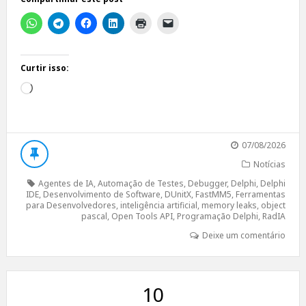
Curtir isso:
Carregando...
07/08/2026
Notícias
Agentes de IA
,
Automação de Testes
,
Debugger
,
Delphi
,
Delphi
IDE
,
Desenvolvimento de Software
,
DUnitX
,
FastMM5
,
Ferramentas
para Desenvolvedores
,
inteligência artificial
,
memory leaks
,
object
pascal
,
Open Tools API
,
Programação Delphi
,
RadIA
Deixe um comentário
10