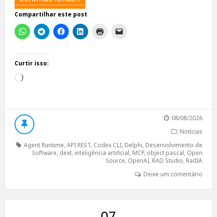
Compartilhar este post
Curtir isso:
Carregando...
08/08/2026
Notícias
Agent Runtime
,
API REST
,
Codex CLI
,
Delphi
,
Desenvolvimento de
Software
,
dext
,
inteligência artificial
,
MCP
,
object pascal
,
Open
Source
,
OpenAI
,
RAD Studio
,
RadIA
Deixe um comentário
07