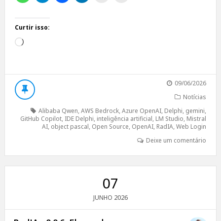
Curtir isso:
Carregando...
09/06/2026
Notícias
Alibaba Qwen
,
AWS Bedrock
,
Azure OpenAI
,
Delphi
,
gemini
,
GitHub Copilot
,
IDE Delphi
,
inteligência artificial
,
LM Studio
,
Mistral
AI
,
object pascal
,
Open Source
,
OpenAI
,
RadIA
,
Web Login
Deixe um comentário
07
2026
JUNHO