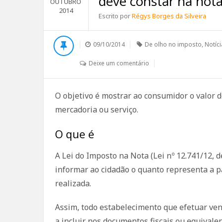
deve constar na not
OUTUBRO
2014
Escrito por
Régys Borges da Silveira
09/10/2014
De olho no imposto
,
Notíc
Deixe um comentário
O objetivo é mostrar ao consumidor o valor
mercadoria ou serviço.
O que é
A Lei do Imposto na Nota (Lei nº 12.741/12, 
informar ao cidadão o quanto representa a p
realizada.
Assim, todo estabelecimento que efetuar ven
a incluir nos documentos fiscais ou equival