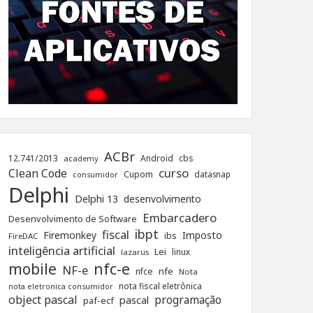
ACBr
12.741/2013
Android
cbs
academy
curso
Clean Code
Cupom
datasnap
consumidor
Delphi
Delphi 13
desenvolvimento
Embarcadero
Desenvolvimento de Software
ibpt
fiscal
Firemonkey
Imposto
ibs
FireDAC
inteligência artificial
Lei
linux
lazarus
nfc-e
mobile
NF-e
nfe
nfce
Nota
nota fiscal eletrônica
nota eletronica consumidor
object pascal
programação
pascal
paf-ecf