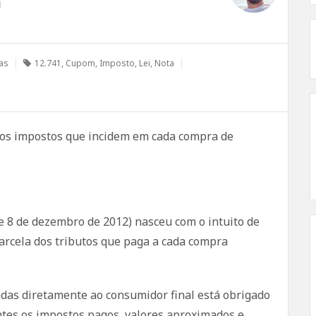
a
ias
12.741
,
Cupom
,
Imposto
,
Lei
,
Nota
 dos impostos que incidem em cada compra de
de 8 de dezembro de 2012) nasceu com o intuito de
arcela dos tributos que paga a cada compra
das diretamente ao consumidor final está obrigado
entes os impostos pagos, valores aproximados e