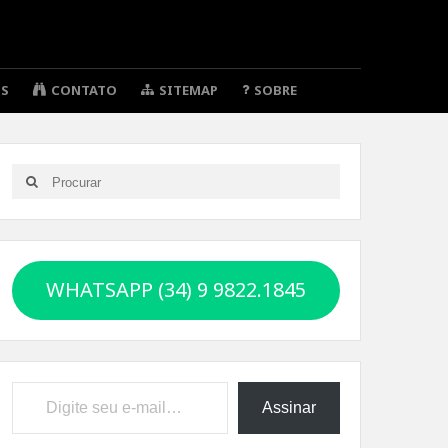
OS
CONTATO
SITEMAP
SOBRE
Search
Search
for:
WHATSAPP (34) 9 9822.1845
Digite seu e-mail…
Assinar