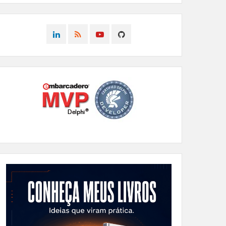
CONNECT
CONNECT
CONNECT
CONNECT
ON
ON
ON
ON
LINKEDIN
RSS
YOUTUBE
GITHUB