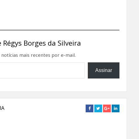
 Régys Borges da Silveira
notícias mais recentes por e-mail.
Assinar
RA
Connect
Connect
Connect
Connect
on
on
on
on
Facebook
Twitter
Google+
Linkedin