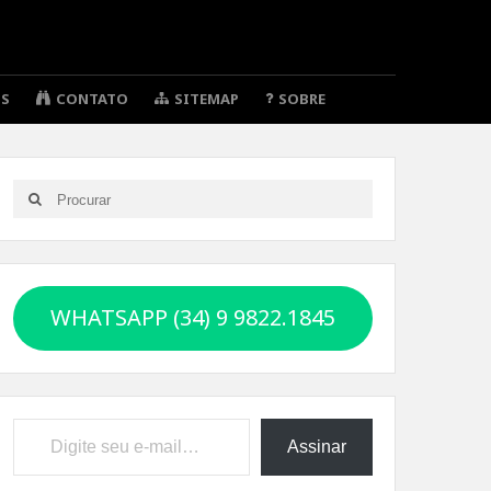
OS
CONTATO
SITEMAP
SOBRE
Search
Search
for:
WHATSAPP (34) 9 9822.1845
Digite seu e-mail…
Assinar