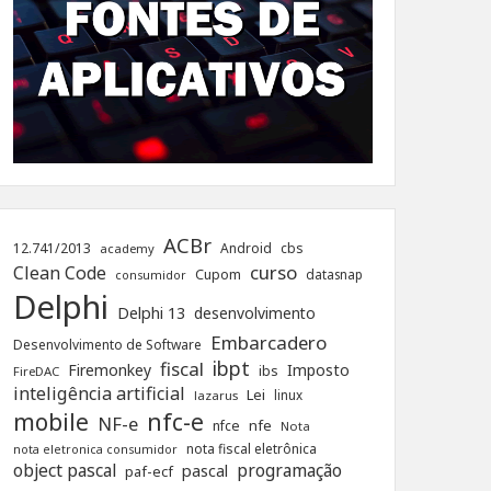
ACBr
12.741/2013
Android
cbs
academy
curso
Clean Code
Cupom
datasnap
consumidor
Delphi
Delphi 13
desenvolvimento
Embarcadero
Desenvolvimento de Software
ibpt
fiscal
Firemonkey
Imposto
ibs
FireDAC
inteligência artificial
Lei
linux
lazarus
nfc-e
mobile
NF-e
nfe
nfce
Nota
nota fiscal eletrônica
nota eletronica consumidor
object pascal
programação
pascal
paf-ecf