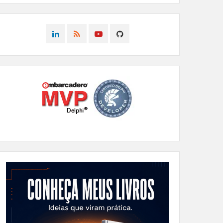
CONNECT
CONNECT
CONNECT
CONNECT
ON
ON
ON
ON
LINKEDIN
RSS
YOUTUBE
GITHUB