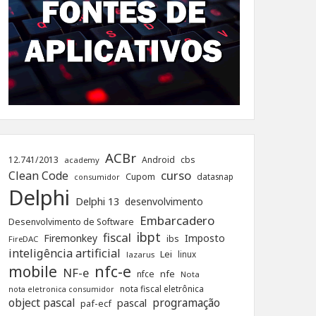
ACBr
12.741/2013
Android
cbs
academy
curso
Clean Code
Cupom
datasnap
consumidor
Delphi
Delphi 13
desenvolvimento
Embarcadero
Desenvolvimento de Software
ibpt
fiscal
Firemonkey
Imposto
ibs
FireDAC
inteligência artificial
Lei
linux
lazarus
nfc-e
mobile
NF-e
nfe
nfce
Nota
nota fiscal eletrônica
nota eletronica consumidor
object pascal
programação
pascal
paf-ecf