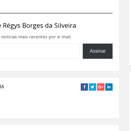
 Régys Borges da Silveira
notícias mais recentes por e-mail.
Assinar
RA
Connect
Connect
Connect
Connect
on
on
on
on
Facebook
Twitter
Google+
Linkedin