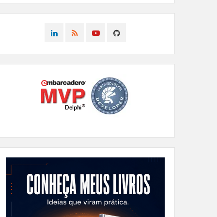
CONNECT
CONNECT
CONNECT
CONNECT
ON
ON
ON
ON
LINKEDIN
RSS
YOUTUBE
GITHUB