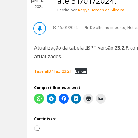
até 31/01/2024.
JANEIRO
2024
Escrito por
Régys Borges da Silveira
15/01/2024
De olho no imposto
,
Notíc
Atualização da tabela IBPT versão
23.2.F
, co
atualizados.
TabelaIBPTax_23.2.F
Baixar
Compartilhar este post
Curtir isso:
Carregando...