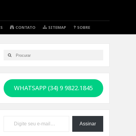
OS
CONTATO
SITEMAP
SOBRE
Search
Search
for:
WHATSAPP (34) 9 9822.1845
Digite seu e-mail…
Assinar