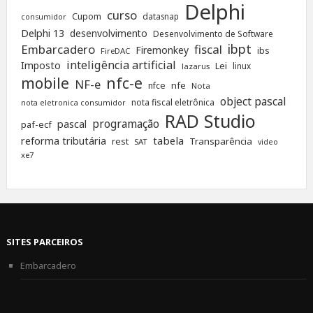
Delphi
curso
Cupom
datasnap
consumidor
Delphi 13
desenvolvimento
Desenvolvimento de Software
ibpt
Embarcadero
fiscal
Firemonkey
ibs
FireDAC
inteligência artificial
Imposto
Lei
linux
lazarus
nfc-e
mobile
NF-e
nfe
nfce
Nota
object pascal
nota fiscal eletrônica
nota eletronica consumidor
RAD Studio
programação
pascal
paf-ecf
tabela
reforma tributária
rest
Transparência
SAT
video
xe7
SITES PARCEIROS
Embarcadero