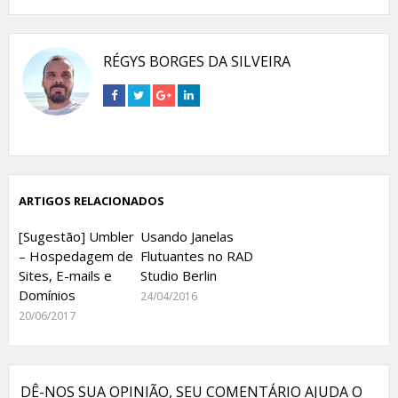
RÉGYS BORGES DA SILVEIRA
Connect
Connect
Connect
Connect
on
on
on
on
Facebook
Twitter
Google+
Linkedin
ARTIGOS RELACIONADOS
[Sugestão] Umbler
Usando Janelas
– Hospedagem de
Flutuantes no RAD
Sites, E-mails e
Studio Berlin
Domínios
24/04/2016
20/06/2017
DÊ-NOS SUA OPINIÃO, SEU COMENTÁRIO AJUDA O