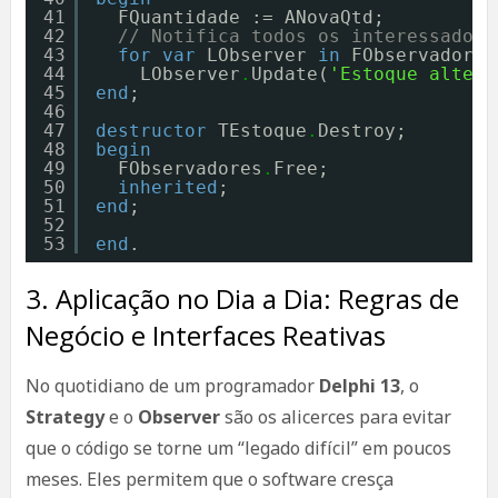
41
FQuantidade := ANovaQtd;
42
// Notifica todos os interessados
43
for
var
LObserver 
in
FObservadores
44
LObserver
.
Update(
'Estoque altera
45
end
;
46
47
destructor
TEstoque
.
Destroy;
48
begin
49
FObservadores
.
Free;
50
inherited
;
51
end
;
52
53
end
.
3. Aplicação no Dia a Dia: Regras de
Negócio e Interfaces Reativas
No quotidiano de um programador
Delphi 13
, o
Strategy
e o
Observer
são os alicerces para evitar
que o código se torne um “legado difícil” em poucos
meses. Eles permitem que o software cresça