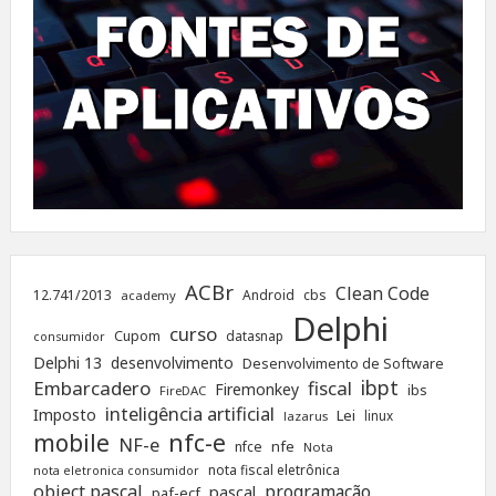
ACBr
Clean Code
12.741/2013
Android
cbs
academy
Delphi
curso
Cupom
datasnap
consumidor
Delphi 13
desenvolvimento
Desenvolvimento de Software
ibpt
Embarcadero
fiscal
Firemonkey
ibs
FireDAC
inteligência artificial
Imposto
Lei
linux
lazarus
nfc-e
mobile
NF-e
nfe
nfce
Nota
nota fiscal eletrônica
nota eletronica consumidor
object pascal
programação
pascal
paf-ecf