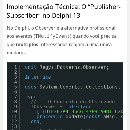
Implementação Técnica: O “Publisher-
Subscriber” no Delphi 13
No Delphi, o Observer é a alternativa profissional
aos eventos (
) quando você precisa
TNotifyEvent
que
múltiplos
interessados reajam a uma única
mudança.
1
unit
Regys
.
Patterns
.
Observer;
2
3
interface
4
5
uses
System
.
Generics
.
Collections, Sy
6
7
type
8
// 1. O Contrato do Observador
9
IObserver = 
interface
10
[
'{D1E2F3A4-B5C6-4789-A0B1-C2D3E
11
procedure
Update(
const
AMsg: 
str
12
end
;
13