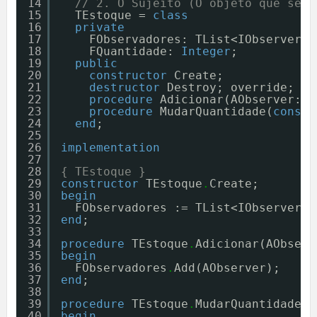
14
// 2. O Sujeito (O objeto que será
15
TEstoque = 
class
16
private
17
FObservadores: TList<IObserver>;
18
FQuantidade: 
Integer
;
19
public
20
constructor
Create;
21
destructor
Destroy; override;
22
procedure
Adicionar(AObserver: I
23
procedure
MudarQuantidade(
const
24
end
;
25
26
implementation
27
28
{ TEstoque }
29
constructor
TEstoque
.
Create;
30
begin
31
FObservadores := TList<IObserver>.
32
end
;
33
34
procedure
TEstoque
.
Adicionar(AObserv
35
begin
36
FObservadores
.
Add(AObserver);
37
end
;
38
39
procedure
TEstoque
.
MudarQuantidade(
c
40
begin