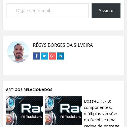
Digite seu e-mail…
Assinar
RÉGYS BORGES DA SILVEIRA
Connect
Connect
Connect
Connect
on
on
on
on
Facebook
Twitter
Google+
Linkedin
ARTIGOS RELACIONADOS
Boss4D 1.7.0:
componentes,
múltiplas versões
do Delphi e uma
cadeia de entrega