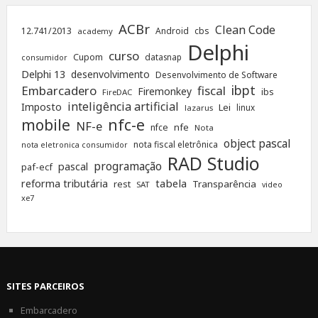
ACBr
Clean Code
12.741/2013
Android
cbs
academy
Delphi
curso
Cupom
datasnap
consumidor
Delphi 13
desenvolvimento
Desenvolvimento de Software
ibpt
Embarcadero
fiscal
Firemonkey
ibs
FireDAC
inteligência artificial
Imposto
Lei
linux
lazarus
nfc-e
mobile
NF-e
nfe
nfce
Nota
object pascal
nota fiscal eletrônica
nota eletronica consumidor
RAD Studio
programação
pascal
paf-ecf
tabela
reforma tributária
rest
Transparência
SAT
video
xe7
SITES PARCEIROS
Embarcadero