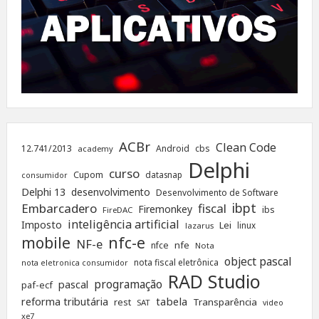
ACBr
Clean Code
12.741/2013
Android
cbs
academy
Delphi
curso
Cupom
datasnap
consumidor
Delphi 13
desenvolvimento
Desenvolvimento de Software
ibpt
Embarcadero
fiscal
Firemonkey
ibs
FireDAC
inteligência artificial
Imposto
Lei
linux
lazarus
nfc-e
mobile
NF-e
nfe
nfce
Nota
object pascal
nota fiscal eletrônica
nota eletronica consumidor
RAD Studio
programação
pascal
paf-ecf
tabela
reforma tributária
rest
Transparência
SAT
video
xe7