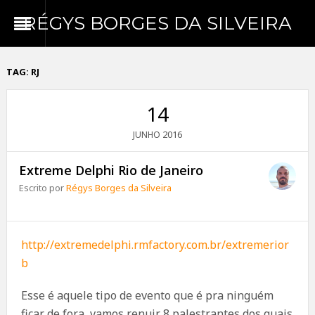
RÉGYS BORGES DA SILVEIRA
TAG:
RJ
14
2016
JUNHO
Extreme Delphi Rio de Janeiro
Escrito por
Régys Borges da Silveira
http://extremedelphi.rmfactory.com.br/extremerior
b
Esse é aquele tipo de evento que é pra ninguém
ficar de fora, vamos renuir 8 palestrantes dos quais