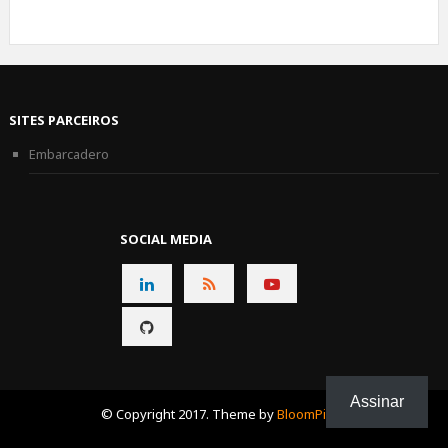
SITES PARCEIROS
Embarcadero
SOCIAL MEDIA
CONNECT
CONNECT
CONNECT
ON
ON
ON
CONNECT
LINKEDIN
RSS
YOUTUBE
ON
GITHUB
Assinar
© Copyright 2017. Theme by
BloomPixel
.