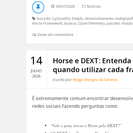
30/07/2026
Notícias
boss4d
,
CycloneDX
,
Delphi
,
desenvolvimento multiplata
Horse Framework
,
lazarus
,
OpenTelemetry
,
pacotes imutáv
Deixe um comentário
14
Horse e DEXT: Entenda 
quando utilizar cada 
JULHO
2026
Escrito por
Régys Borges da Silveira
É extremamente comum encontrar desenvolve
redes sociais fazendo perguntas como:
“Vale a pena trocar o Horse pelo DEXT?”