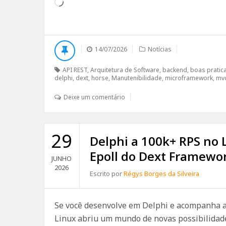
Carregando...
14/07/2026
Notícias
API REST
,
Arquitetura de Software
,
backend
,
boas pratic
delphi
,
dext
,
horse
,
Manutenibilidade
,
microframework
,
mv
Deixe um comentário
29
Delphi a 100k+ RPS no 
Epoll do Dext Framewo
JUNHO
2026
Escrito por
Régys Borges da Silveira
Se você desenvolve em Delphi e acompanha a 
Linux abriu um mundo de novas possibilidad