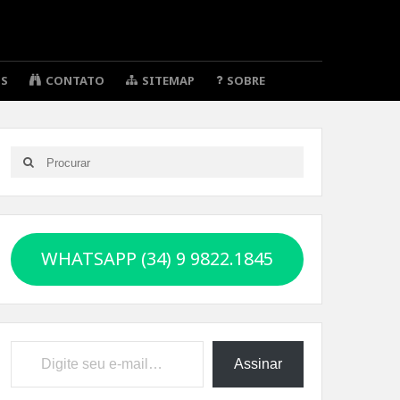
OS
CONTATO
SITEMAP
SOBRE
Search
Search
for:
WHATSAPP (34) 9 9822.1845
Digite seu e-mail…
Assinar