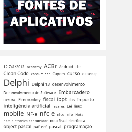
ACBr
12.741/2013
Android
cbs
academy
curso
Clean Code
Cupom
datasnap
consumidor
Delphi
Delphi 13
desenvolvimento
Embarcadero
Desenvolvimento de Software
ibpt
fiscal
Firemonkey
Imposto
ibs
FireDAC
inteligência artificial
Lei
linux
lazarus
nfc-e
mobile
NF-e
nfe
nfce
Nota
nota fiscal eletrônica
nota eletronica consumidor
object pascal
programação
pascal
paf-ecf