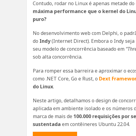
Contudo, rodar no Linux é apenas metade do 
máxima performance que o kernel do Linu
puro?
No desenvolvimento web com Delphi, o padrão
do
Indy
(Internet Direct). Embora o Indy sej
seu modelo de concorrência baseado em
“Thr
sob alta concorrência.
Para romper essa barreira e aproximar o eco
como .NET Core, Go e Rust, o
Dext Framewo
do Linux
.
Neste artigo, detalhamos o design de concorr
aplicada em ambiente isolado e os números 
marca de mais de
100.000 requisições por 
sustentada
em contêineres Ubuntu 22.04.