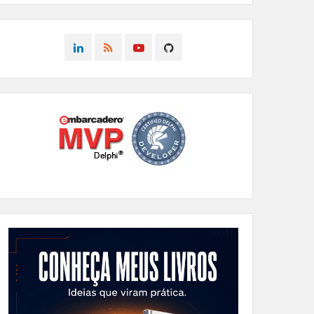
CONNECT
CONNECT
CONNECT
CONNECT
ON
ON
ON
ON
LINKEDIN
RSS
YOUTUBE
GITHUB