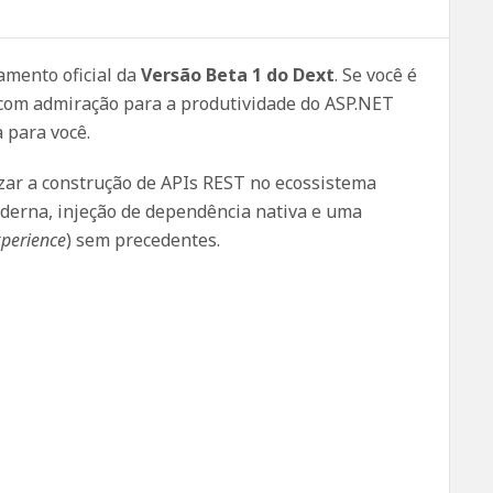
amento oficial da
Versão Beta 1 do Dext
. Se você é
com admiração para a produtividade do ASP.NET
a para você.
zar a construção de APIs REST no ecossistema
oderna, injeção de dependência nativa e uma
xperience
) sem precedentes.