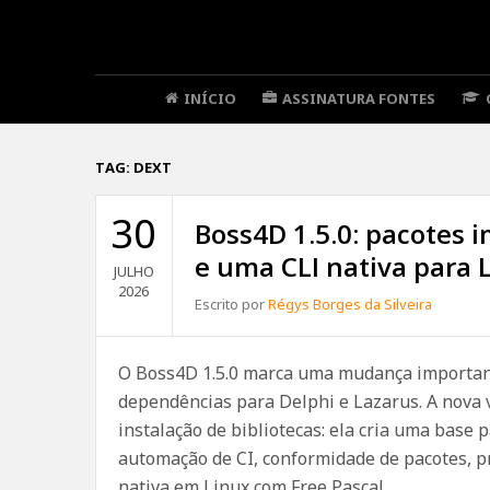
INÍCIO
ASSINATURA FONTES
TAG:
DEXT
30
Boss4D 1.5.0: pacotes 
e uma CLI nativa para 
JULHO
2026
Escrito por
Régys Borges da Silveira
O Boss4D 1.5.0 marca uma mudança important
dependências para Delphi e Lazarus. A nova 
instalação de bibliotecas: ela cria uma base p
automação de CI, conformidade de pacotes, p
nativa em Linux com Free Pascal.