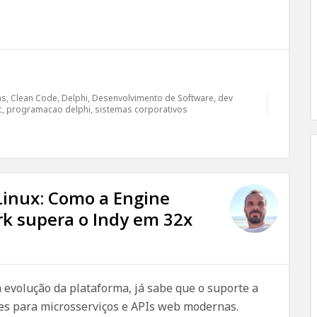
as
,
Clean Code
,
Delphi
,
Desenvolvimento de Software
,
dev
c
,
programacao delphi
,
sistemas corporativos
Linux: Como a Engine
rk supera o Indy em 32x
evolução da plataforma, já sabe que o suporte a
es para microsserviços e APIs web modernas.