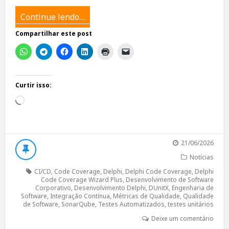
Continue lendo…
Compartilhar este post
Curtir isso:
Carregando...
21/06/2026
Notícias
CI/CD
,
Code Coverage
,
Delphi
,
Delphi Code Coverage
,
Delphi
Code Coverage Wizard Plus
,
Desenvolvimento de Software
Corporativo
,
Desenvolvimento Delphi
,
DUnitX
,
Engenharia de
Software
,
Integração Contínua
,
Métricas de Qualidade
,
Qualidade
de Software
,
SonarQube
,
Testes Automatizados
,
testes unitários
Deixe um comentário