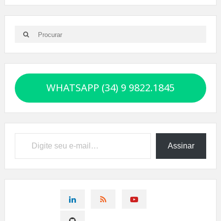
Search
Search
for:
WHATSAPP (34) 9 9822.1845
Digite seu e-mail…
Assinar
CONNECT
CONNECT
CONNECT
ON
ON
ON