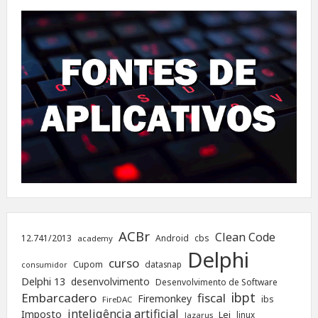
ACBr
Clean Code
12.741/2013
Android
cbs
academy
Delphi
curso
Cupom
datasnap
consumidor
Delphi 13
desenvolvimento
Desenvolvimento de Software
ibpt
Embarcadero
fiscal
Firemonkey
ibs
FireDAC
inteligência artificial
Imposto
Lei
linux
lazarus