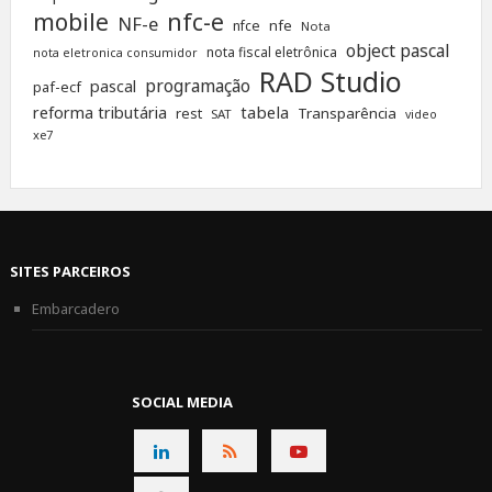
nfc-e
mobile
NF-e
nfe
nfce
Nota
object pascal
nota fiscal eletrônica
nota eletronica consumidor
RAD Studio
programação
pascal
paf-ecf
tabela
reforma tributária
rest
Transparência
SAT
video
xe7
SITES PARCEIROS
Embarcadero
SOCIAL MEDIA
CONNECT
CONNECT
CONNECT
ON
ON
ON