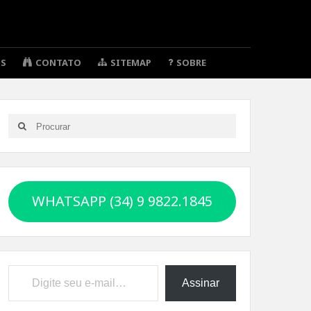
OS
CONTATO
SITEMAP
SOBRE
Search
Search
for:
WHATSAPP (34) 9 9822.1845
Digite seu e-mail…
Assinar