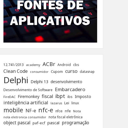
ACBr
12.741/2013
Android
cbs
academy
curso
Clean Code
Cupom
datasnap
consumidor
Delphi
Delphi 13
desenvolvimento
Embarcadero
Desenvolvimento de Software
ibpt
fiscal
Firemonkey
Imposto
ibs
FireDAC
inteligência artificial
Lei
linux
lazarus
nfc-e
mobile
NF-e
nfe
nfce
Nota
nota fiscal eletrônica
nota eletronica consumidor
object pascal
programação
pascal
paf-ecf