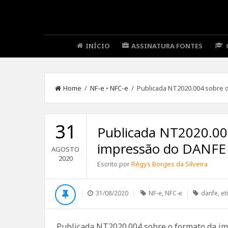
INÍCIO
ASSINATURA FONTES
Home
/
NF-e
•
NFC-e
/ Publicada NT2020.004 sobre o
31
Publicada NT2020.00
impressão do DANFE S
AGOSTO
2020
Escrito por
Régys Borges da Silveira
31/08/2020
NF-e
,
NFC-e
danfe
,
et
Publicada NT2020.004 sobre o formato da im