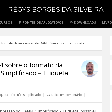
RÉGYS BORGES DA SILVEIRA
CURSOS
FONTES DE APLICATIVOS
DOWNLOADS
LIVR
 formato da impressão do DANFE Simplificado – Etiqueta
4 sobre o formato da
implificado – Etiqueta
iqueta
,
nfce
,
nfe
,
simplificado
Deixe um comentário
pressão do DANFE Simplificado – Etiqueta, possível