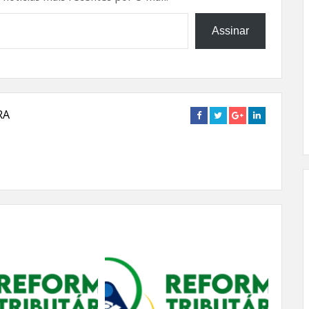
Assinar
RA
Connect
Connect
Connect
Connect
on
on
on
on
Facebook
Twitter
Google+
Linkedin