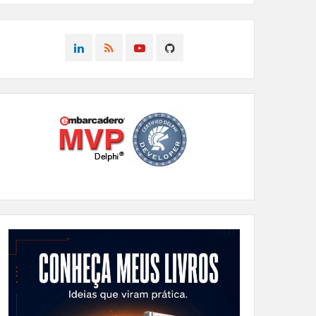
CONNECT
CONNECT
CONNECT
CONNECT
ON
ON
ON
ON
LINKEDIN
RSS
YOUTUBE
GITHUB