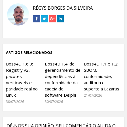
RÉGYS BORGES DA SILVEIRA
Connect
Connect
Connect
Connect
on
on
on
on
Facebook
Twitter
Google+
Linkedin
ARTIGOS RELACIONADOS
Boss4D 1.6.0:
Boss4D 1.4: do
Boss4D 1.1 e 1.2:
Registry v2,
gerenciamento de
SBOM,
pacotes
dependências à
conformidade,
verificáveis e
conformidade da
auditoria e
paridade real no
cadeia de
suporte a Lazarus
Linux
software Delphi
21/07/2026
30/07/2026
30/07/2026
DÊ-NOS SUA OPINIÃO, SEU COMENTÁRIO AJUDA O