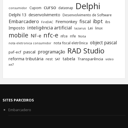
Delphi
curso
Cupom
datasnap
consumidor
Delphi 13
desenvolvimento
Desenvolvimento de Software
ibpt
Embarcadero
fiscal
Firemonkey
ibs
FireDAC
inteligência artificial
Imposto
Lei
linux
lazarus
nfc-e
mobile
NF-e
nfe
nfce
Nota
object pascal
nota fiscal eletrônica
nota eletronica consumidor
RAD Studio
programação
pascal
paf-ecf
tabela
reforma tributária
rest
Transparência
SAT
video
xe7
SITES PARCEIROS
Embarcadero