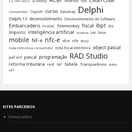
Clean Code
12.741/2013
Android
cbs
academy
Delphi
curso
Cupom
datasnap
consumidor
Delphi 13
desenvolvimento
Desenvolvimento de Software
ibpt
Embarcadero
fiscal
Firemonkey
ibs
FireDAC
inteligência artificial
Imposto
Lei
linux
lazarus
nfc-e
mobile
NF-e
nfe
nfce
Nota
object pascal
nota fiscal eletrônica
nota eletronica consumidor
RAD Studio
programação
pascal
paf-ecf
tabela
reforma tributária
rest
Transparência
SAT
video
xe7
SITES PARCEIROS
Embarcadero