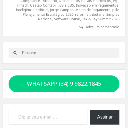
Compliance Tributário
,
Documentos Fiscais Eletrônicos
,
erp
,
Fintech
,
Gestão Contábil
,
IBS e CBS
,
Inovação em Pagamentos
,
inteligência artificial
,
Jorge Campos
,
Meios de Pagamento
,
pdv
,
Planejamento Estratégico 2026
,
reforma tributária
,
Simples
Nacional
,
Software House
,
Tax & Pay Summit 2026
Deixe um comentário
Search
Search
for:
WHATSAPP (34) 9 9822.1845
Digite seu e-mail…
Assinar