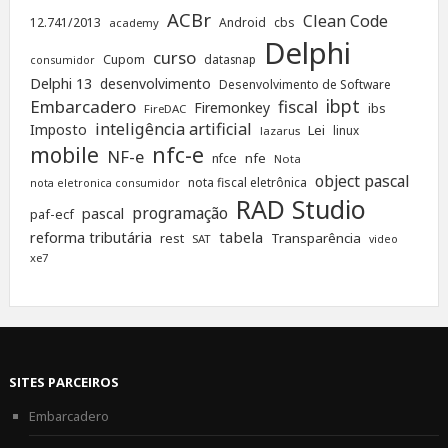
ACBr
Clean Code
12.741/2013
Android
cbs
academy
Delphi
curso
Cupom
datasnap
consumidor
Delphi 13
desenvolvimento
Desenvolvimento de Software
ibpt
Embarcadero
fiscal
Firemonkey
ibs
FireDAC
inteligência artificial
Imposto
Lei
linux
lazarus
nfc-e
mobile
NF-e
nfe
nfce
Nota
object pascal
nota fiscal eletrônica
nota eletronica consumidor
RAD Studio
programação
pascal
paf-ecf
tabela
reforma tributária
rest
Transparência
SAT
video
xe7
SITES PARCEIROS
Embarcadero