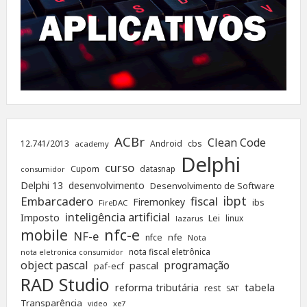
ACBr
Clean Code
12.741/2013
Android
cbs
academy
Delphi
curso
Cupom
datasnap
consumidor
Delphi 13
desenvolvimento
Desenvolvimento de Software
ibpt
Embarcadero
fiscal
Firemonkey
ibs
FireDAC
inteligência artificial
Imposto
Lei
linux
lazarus
nfc-e
mobile
NF-e
nfe
nfce
Nota
nota fiscal eletrônica
nota eletronica consumidor
object pascal
programação
pascal
paf-ecf
RAD Studio
tabela
reforma tributária
rest
SAT
Transparência
xe7
video