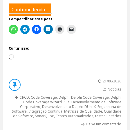
Continue lendo…
Compartilhar este post
Curtir isso:
Carregando...
21/06/2026
Notícias
CI/CD
,
Code Coverage
,
Delphi
,
Delphi Code Coverage
,
Delphi
Code Coverage Wizard Plus
,
Desenvolvimento de Software
Corporativo
,
Desenvolvimento Delphi
,
DUnitX
,
Engenharia de
Software
,
Integração Contínua
,
Métricas de Qualidade
,
Qualidade
de Software
,
SonarQube
,
Testes Automatizados
,
testes unitários
Deixe um comentário