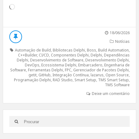
Carregando...
18/06/2026
Notícias
Automação de Build
,
Bibliotecas Delphi
,
Boss
,
Build Automation
,
C++Builder
,
CI/CD
,
Componentes Delphi
,
Delphi
,
Dependências
Delphi
,
Desenvolvimento de Software
,
Desenvolvimento Delphi
,
DevOps
,
Ecossistema Delphi
,
Embarcadero
,
Engenharia de
Software
,
Ferramentas Delphi
,
FPC
,
Gerenciador de Pacotes Delphi
,
getit
,
GitHub
,
Integração Contínua
,
lazarus
,
Open Source
,
Programação Delphi
,
RAD Studio
,
Smart Setup
,
TMS Smart Setup
,
TMS Software
Deixe um comentário
Search
Search
for: