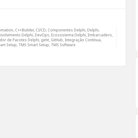
omation
,
C++Builder
,
CI/CD
,
Componentes Delphi
,
Delphi
,
volvimento Delphi
,
DevOps
,
Ecossistema Delphi
,
Embarcadero
,
dor de Pacotes Delphi
,
getit
,
GitHub
,
Integração Contínua
,
art Setup
,
TMS Smart Setup
,
TMS Software