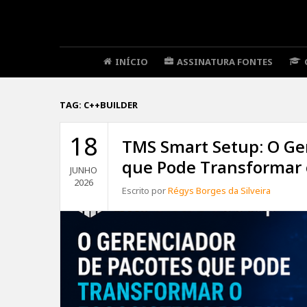
INÍCIO
ASSINATURA FONTES
TAG:
C++BUILDER
18
TMS Smart Setup: O Ge
que Pode Transformar 
JUNHO
2026
Escrito por
Régys Borges da Silveira