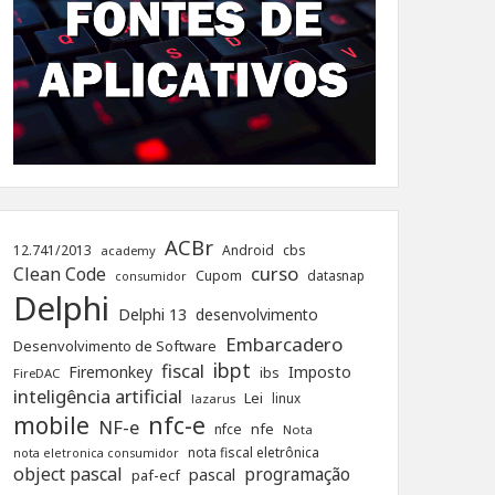
ACBr
12.741/2013
Android
cbs
academy
curso
Clean Code
Cupom
datasnap
consumidor
Delphi
Delphi 13
desenvolvimento
Embarcadero
Desenvolvimento de Software
ibpt
fiscal
Firemonkey
Imposto
ibs
FireDAC
inteligência artificial
Lei
linux
lazarus
nfc-e
mobile
NF-e
nfe
nfce
Nota
nota fiscal eletrônica
nota eletronica consumidor
object pascal
programação
pascal
paf-ecf