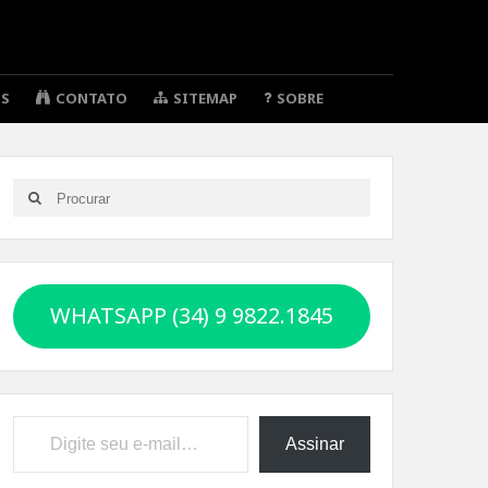
OS
CONTATO
SITEMAP
SOBRE
Search
Search
for:
WHATSAPP (34) 9 9822.1845
Digite seu e-mail…
Assinar