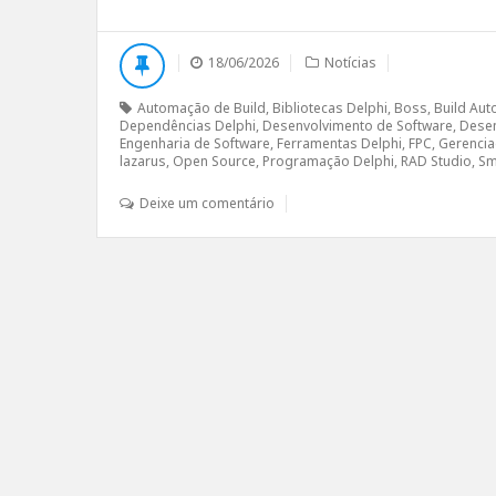
18/06/2026
Notícias
Automação de Build
,
Bibliotecas Delphi
,
Boss
,
Build Aut
Dependências Delphi
,
Desenvolvimento de Software
,
Desen
Engenharia de Software
,
Ferramentas Delphi
,
FPC
,
Gerencia
lazarus
,
Open Source
,
Programação Delphi
,
RAD Studio
,
Sm
Deixe um comentário