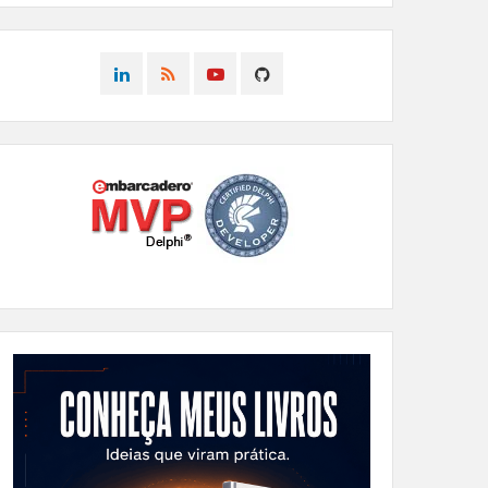
CONNECT
CONNECT
CONNECT
CONNECT
ON
ON
ON
ON
LINKEDIN
RSS
YOUTUBE
GITHUB