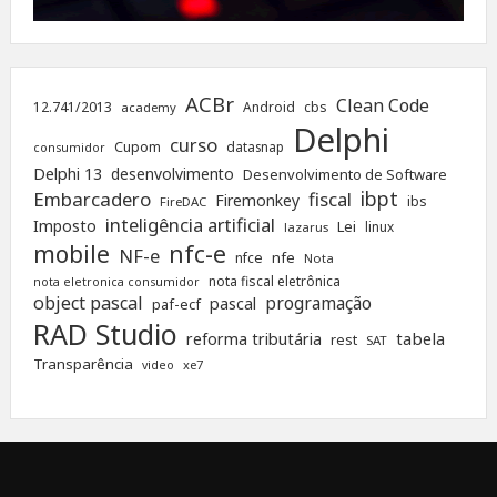
ACBr
Clean Code
12.741/2013
Android
cbs
academy
Delphi
curso
Cupom
datasnap
consumidor
Delphi 13
desenvolvimento
Desenvolvimento de Software
ibpt
Embarcadero
fiscal
Firemonkey
ibs
FireDAC
inteligência artificial
Imposto
Lei
linux
lazarus
nfc-e
mobile
NF-e
nfe
nfce
Nota
nota fiscal eletrônica
nota eletronica consumidor
object pascal
programação
pascal
paf-ecf
RAD Studio
tabela
reforma tributária
rest
SAT
Transparência
xe7
video