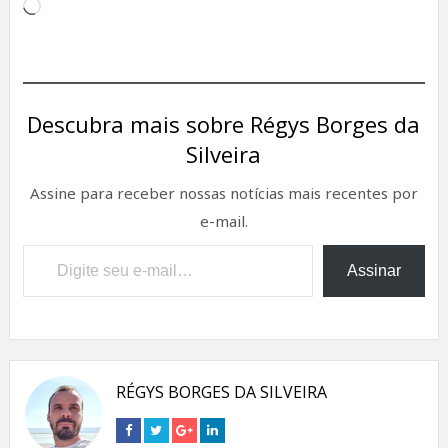
Carregando...
Descubra mais sobre Régys Borges da
Silveira
Assine para receber nossas notícias mais recentes por
e-mail.
Digite seu e-mail…
Assinar
RÉGYS BORGES DA SILVEIRA
Connect
Connect
Connect
Connect
on
on
on
on