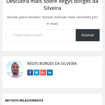
Descubra mais sobre Régys Borges da
Silveira
Assine para receber nossas notícias mais recentes por
e-mail.
Digite seu e-mail…
Assinar
RÉGYS BORGES DA SILVEIRA
Connect
Connect
Connect
Connect
on
on
on
on
Facebook
Twitter
Google+
Linkedin
ARTIGOS RELACIONADOS