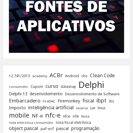
ACBr
Clean Code
12.741/2013
Android
cbs
academy
Delphi
curso
Cupom
datasnap
consumidor
Delphi 13
desenvolvimento
Desenvolvimento de Software
ibpt
Embarcadero
fiscal
Firemonkey
ibs
FireDAC
inteligência artificial
Imposto
Lei
linux
lazarus
nfc-e
mobile
NF-e
nfe
nfce
Nota
nota fiscal eletrônica
nota eletronica consumidor
object pascal
programação
pascal
paf-ecf