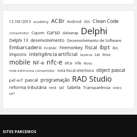
ACBr
Clean Code
12.741/2013
Android
cbs
academy
Delphi
curso
Cupom
datasnap
consumidor
Delphi 13
desenvolvimento
Desenvolvimento de Software
ibpt
Embarcadero
fiscal
Firemonkey
ibs
FireDAC
inteligência artificial
Imposto
Lei
linux
lazarus
nfc-e
mobile
NF-e
nfe
nfce
Nota
object pascal
nota fiscal eletrônica
nota eletronica consumidor
RAD Studio
programação
pascal
paf-ecf
tabela
reforma tributária
rest
Transparência
SAT
video
xe7
SITES PARCEIROS