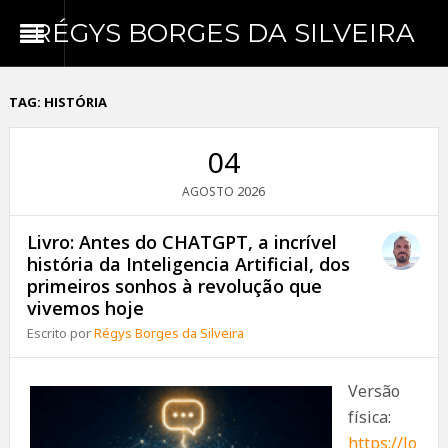
RÉGYS BORGES DA SILVEIRA
TAG:
HISTÓRIA
04
2026
AGOSTO
Livro: Antes do CHATGPT, a incrível
história da Inteligencia Artificial, dos
primeiros sonhos à revolução que
vivemos hoje
Escrito por
Régys Borges da Silveira
Versão
física:
https://lo