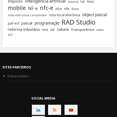
inteligência artificial
Imposto
Lei
linux
lazarus
nfc-e
mobile
NF-e
nfe
nfce
Nota
object pascal
nota fiscal eletrônica
nota eletronica consumidor
RAD Studio
programação
pascal
paf-ecf
tabela
reforma tributária
rest
Transparência
SAT
video
xe7
SITES PARCEIROS
Embarcadero
SOCIAL MEDIA
CONNECT
CONNECT
CONNECT
ON
ON
ON