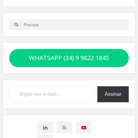
Search
Search
for:
WHATSAPP (34) 9 9822.1845
Digite seu e-mail…
Assinar
CONNECT
CONNECT
CONNECT
ON
ON
ON