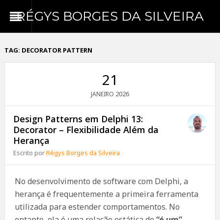
RÉGYS BORGES DA SILVEIRA
TAG:
DECORATOR PATTERN
21
2026
JANEIRO
Design Patterns em Delphi 13:
Decorator – Flexibilidade Além da
Herança
Escrito por
Régys Borges da Silveira
No desenvolvimento de software com Delphi, a
herança é frequentemente a primeira ferramenta
utilizada para estender comportamentos. No
entanto, ela é uma relação estática de
“é um”