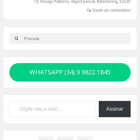
13
,
Design Patterns
,
object pascal
,
Refactoring
,
SOLID
Deixe um comentário
Search
Search
for:
WHATSAPP (34) 9 9822.1845
Digite seu e-mail…
Assinar