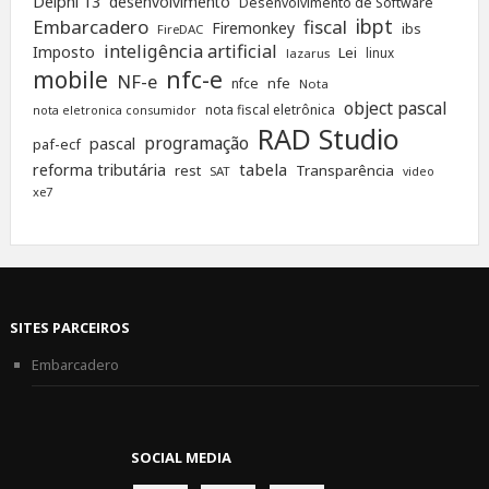
Delphi 13
desenvolvimento
Desenvolvimento de Software
ibpt
Embarcadero
fiscal
Firemonkey
ibs
FireDAC
inteligência artificial
Imposto
Lei
linux
lazarus
nfc-e
mobile
NF-e
nfe
nfce
Nota
object pascal
nota fiscal eletrônica
nota eletronica consumidor
RAD Studio
programação
pascal
paf-ecf
tabela
reforma tributária
rest
Transparência
SAT
video
xe7
SITES PARCEIROS
Embarcadero
SOCIAL MEDIA