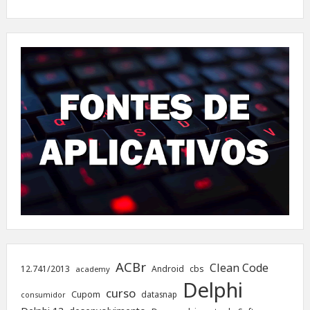
ACBr
Clean Code
12.741/2013
Android
cbs
academy
Delphi
curso
Cupom
datasnap
consumidor