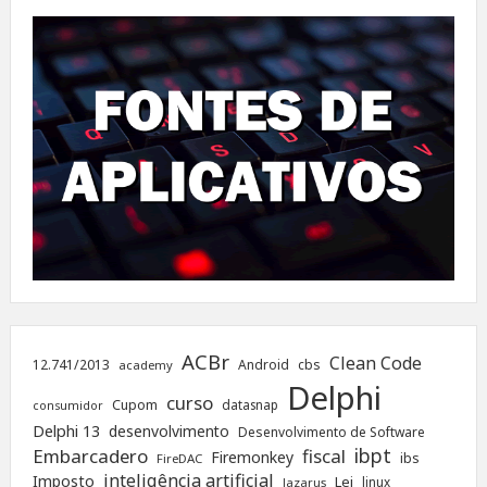
ACBr
Clean Code
12.741/2013
Android
cbs
academy
Delphi
curso
Cupom
datasnap
consumidor
Delphi 13
desenvolvimento
Desenvolvimento de Software
ibpt
Embarcadero
fiscal
Firemonkey
ibs
FireDAC
inteligência artificial
Imposto
Lei
linux
lazarus