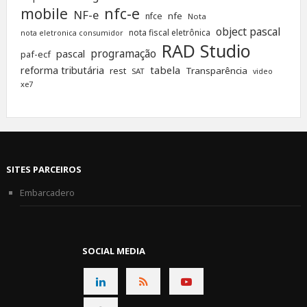
nfc-e
mobile
NF-e
nfe
nfce
Nota
object pascal
nota fiscal eletrônica
nota eletronica consumidor
RAD Studio
programação
pascal
paf-ecf
tabela
reforma tributária
rest
Transparência
SAT
video
xe7
SITES PARCEIROS
Embarcadero
SOCIAL MEDIA
CONNECT
CONNECT
CONNECT
ON
ON
ON