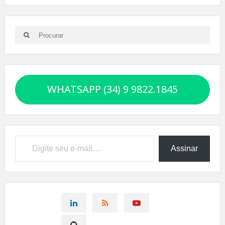
Search
Search
for:
WHATSAPP (34) 9 9822.1845
Digite seu e-mail…
Assinar
CONNECT
CONNECT
CONNECT
ON
ON
ON