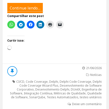
Continue lendo…
Compartilhar este post
Curtir isso:
Carregando...
21/06/2026
Notícias
CI/CD
,
Code Coverage
,
Delphi
,
Delphi Code Coverage
,
Delphi
Code Coverage Wizard Plus
,
Desenvolvimento de Software
Corporativo
,
Desenvolvimento Delphi
,
DUnitX
,
Engenharia de
Software
,
Integração Contínua
,
Métricas de Qualidade
,
Qualidade
de Software
,
SonarQube
,
Testes Automatizados
,
testes unitários
Deixe um comentário