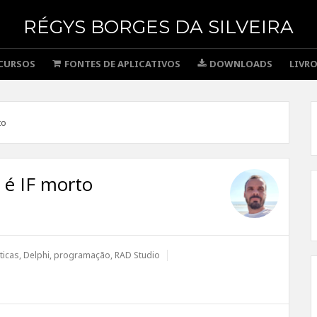
RÉGYS BORGES DA SILVEIRA
CURSOS
FONTES DE APLICATIVOS
DOWNLOADS
LIVR
to
 é IF morto
ticas
,
Delphi
,
programação
,
RAD Studio