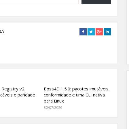
RA
Connect
Connect
Connect
Connect
on
on
on
on
Facebook
Twitter
Google+
Linkedin
 Registry v2,
Boss4D 1.5.0: pacotes imutáveis,
icáveis e paridade
conformidade e uma CLI nativa
para Linux
30/07/2026