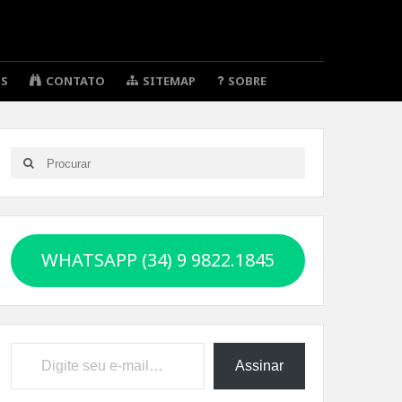
OS
CONTATO
SITEMAP
SOBRE
Search
Search
for:
WHATSAPP (34) 9 9822.1845
Digite seu e-mail…
Assinar