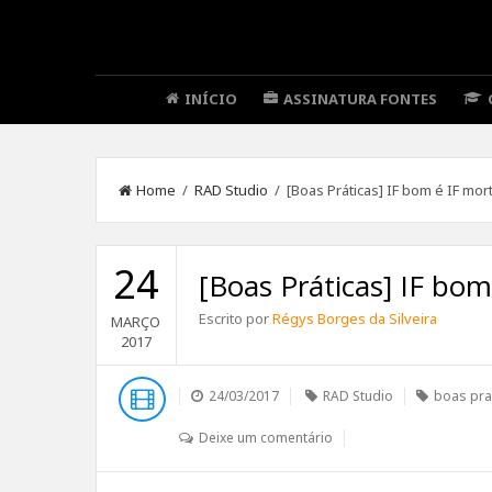
INÍCIO
ASSINATURA FONTES
Home
/
RAD Studio
/ [Boas Práticas] IF bom é IF mor
24
[Boas Práticas] IF bom
Escrito por
Régys Borges da Silveira
MARÇO
2017
24/03/2017
RAD Studio
boas pra
Deixe um comentário