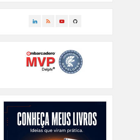
CONNECT
CONNECT
CONNECT
CONNECT
ON
ON
ON
ON
LINKEDIN
RSS
YOUTUBE
GITHUB