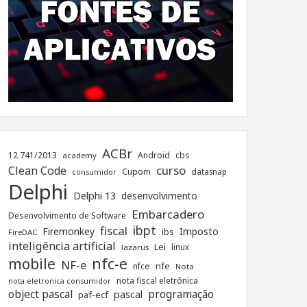
ACBr
12.741/2013
Android
cbs
academy
curso
Clean Code
Cupom
datasnap
consumidor
Delphi
Delphi 13
desenvolvimento
Embarcadero
Desenvolvimento de Software
ibpt
fiscal
Firemonkey
Imposto
ibs
FireDAC
inteligência artificial
Lei
linux
lazarus
nfc-e
mobile
NF-e
nfe
nfce
Nota
nota fiscal eletrônica
nota eletronica consumidor
object pascal
programação
pascal
paf-ecf