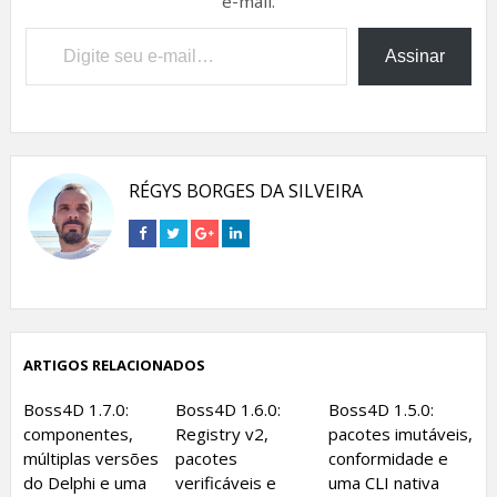
e-mail.
Digite seu e-mail…
Assinar
RÉGYS BORGES DA SILVEIRA
Connect
Connect
Connect
Connect
on
on
on
on
Facebook
Twitter
Google+
Linkedin
ARTIGOS RELACIONADOS
Boss4D 1.7.0:
Boss4D 1.6.0:
Boss4D 1.5.0:
componentes,
Registry v2,
pacotes imutáveis,
múltiplas versões
pacotes
conformidade e
do Delphi e uma
verificáveis e
uma CLI nativa