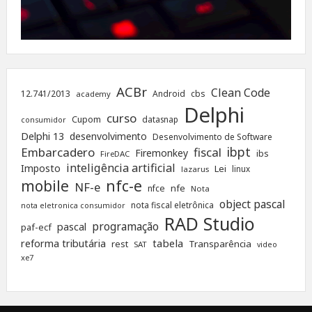
ACBr
Clean Code
12.741/2013
Android
cbs
academy
Delphi
curso
Cupom
datasnap
consumidor
Delphi 13
desenvolvimento
Desenvolvimento de Software
ibpt
Embarcadero
fiscal
Firemonkey
ibs
FireDAC
inteligência artificial
Imposto
Lei
linux
lazarus
nfc-e
mobile
NF-e
nfe
nfce
Nota
object pascal
nota fiscal eletrônica
nota eletronica consumidor
RAD Studio
programação
pascal
paf-ecf
tabela
reforma tributária
rest
Transparência
SAT
video
xe7