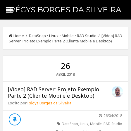
RÉGYS BORGES DA SILVEIRA
Home
/
DataSnap
•
Linux
•
Mobile
•
RAD Studio
/ [Vídeo] RAD
Server: Projeto Exemplo Parte 2 (Cliente Mobile e Desktop)
26
2018
ABRIL
[Vídeo] RAD Server: Projeto Exemplo
Parte 2 (Cliente Mobile e Desktop)
Escrito por
Régys Borges da Silveira
26/04/2018
DataSnap
,
Linux
,
Mobile
,
RAD Studio