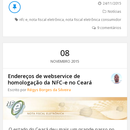
24/11/2015
Notícias
nfc-e
,
nota fiscal eletrônica
,
nota fiscal eletrônica consumidor
9 comentários
08
2015
NOVEMBRO
Endereços de webservice de
homologação da NFC-e no Ceará
Escrito por
Régys Borges da Silveira
O estado do Ceará deu mais um grande passo no