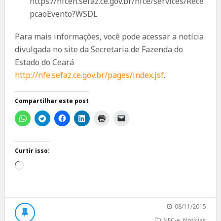
https://nfceh.sefaz.ce.gov.br/nfce/services/Rece
pcaoEvento?WSDL
Para mais informações, você pode acessar a notícia
divulgada no site da Secretaria de Fazenda do
Estado do Ceará
http://nfe.sefaz.ce.gov.br/pages/index.jsf
.
Compartilhar este post
Curtir isso:
Carregando...
08/11/2015
NFC-e
,
Notícias