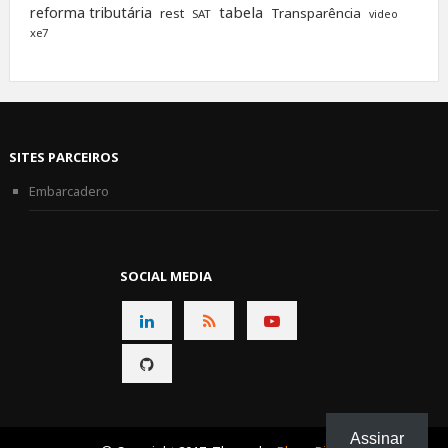
tabela
reforma tributária
rest
Transparência
SAT
video
xe7
SITES PARCEIROS
Embarcadero
SOCIAL MEDIA
CONNECT
CONNECT
CONNECT
ON
ON
ON
CONNECT
LINKEDIN
RSS
YOUTUBE
ON
GITHUB
Assinar