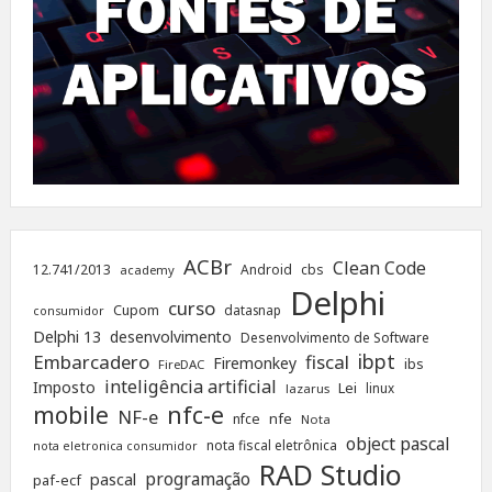
ACBr
Clean Code
12.741/2013
Android
cbs
academy
Delphi
curso
Cupom
datasnap
consumidor
Delphi 13
desenvolvimento
Desenvolvimento de Software
ibpt
Embarcadero
fiscal
Firemonkey
ibs
FireDAC
inteligência artificial
Imposto
Lei
linux
lazarus
nfc-e
mobile
NF-e
nfe
nfce
Nota
object pascal
nota fiscal eletrônica
nota eletronica consumidor
RAD Studio
programação
pascal
paf-ecf