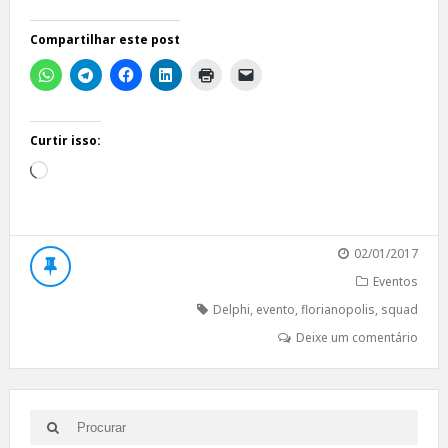
Compartilhar este post
Curtir isso:
Carregando...
02/01/2017
Eventos
Delphi
,
evento
,
florianopolis
,
squad
Deixe um comentário
Search
Search
for: