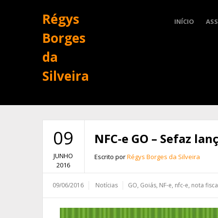
Régys
INÍCIO
ASS
Borges
da
Silveira
09
NFC-e GO – Sefaz lan
JUNHO
Escrito por
Régys Borges da Silveira
2016
09/06/2016
Notícias
GO
,
Goiás
,
NF-e
,
nfc-e
,
nota fisca