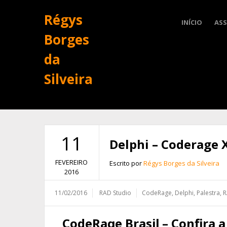
Régys
INÍCIO
ASS
Borges
da
Silveira
11
Delphi – Coderage X
FEVEREIRO
Escrito por
Régys Borges da Silveira
2016
11/02/2016
RAD Studio
CodeRage
,
Delphi
,
Palestra
,
R
CodeRage Brasil – Confira 