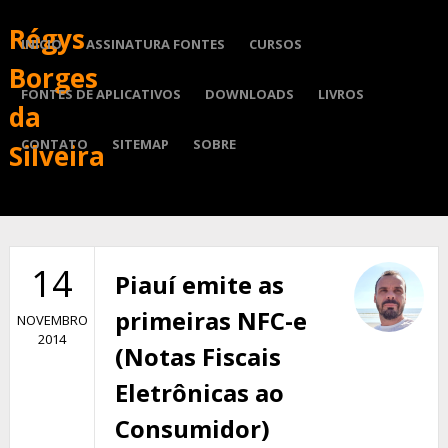
Régys
INÍCIO
ASSINATURA FONTES
CURSOS
Borges
FONTES DE APLICATIVOS
DOWNLOADS
LIVROS
da
CONTATO
SITEMAP
SOBRE
Silveira
14
Piauí emite as
primeiras NFC-e
NOVEMBRO
2014
(Notas Fiscais
Eletrônicas ao
Consumidor)